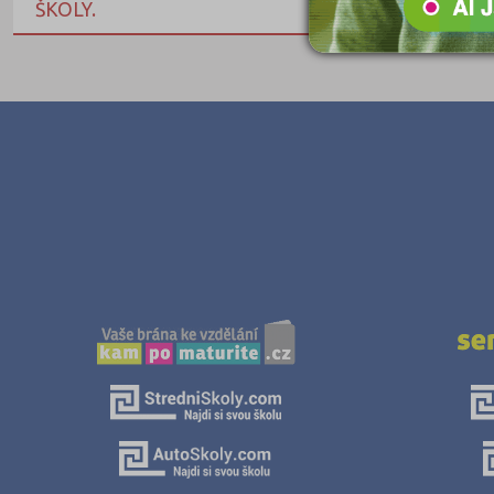
ŠKOLY.
Pedagogické
Informatické
Dopravní
Grafické
Hotelnictví a cestovní ruch
Humanitní
Obchod, podnikání, služby
Policejní a vojenské
Potravinářské
Právní
Sportovní
Technické
Teologické