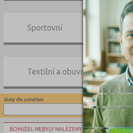
Sportovní
Textilní a obuvnické
školy dle zaměření
školy dle typu
Zdravotnické
BOHUŽEL NEBYLY NALEZENY ŽÁDNÉ ODPOVÍDAJÍ
Ekonomické