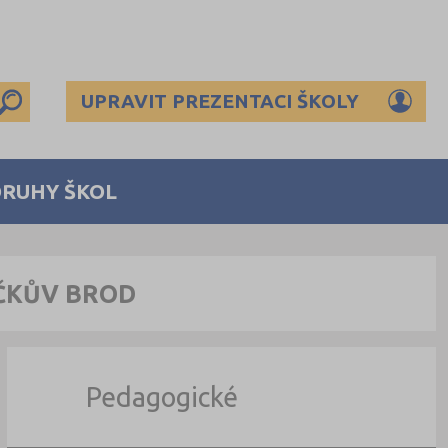
UPRAVIT PREZENTACI ŠKOLY
DRUHY ŠKOL
ÍČKŮV BROD
Pedagogické