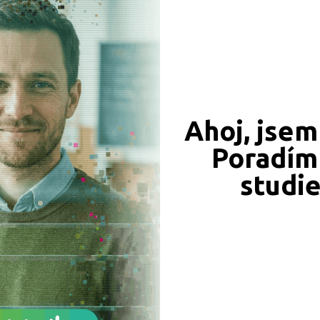
Technické
Ahoj, jsem
Poradím 
Umělecké
studi
školy dle okresů
F
Benešov (1)
CÍ ZÁZNAMY, PŘEFORMULUJTE PROSÍM VÁŠ DOTAZ 
Brno-město (2)