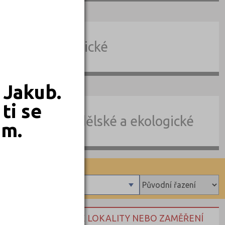
Teologické
 Jakub.
ti se
Zemědělské a ekologické
em.
orma studia
Denní
NEBO HLEDEJTE DLE LOKALITY NEBO ZAMĚŘENÍ
Kombinované