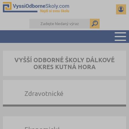
PŘEHLED ŠKOL
VYŠŠÍ ODBORNÉ ŠKOLY DÁLKOVÉ
PŘÍPRAVA NA PŘIJÍMAČKY
OKRES KUTNÁ HORA
KALENDÁŘ AKCÍ
SEMINÁRKY
DALŠÍ DRUHY ŠKOL
Zdravotnické