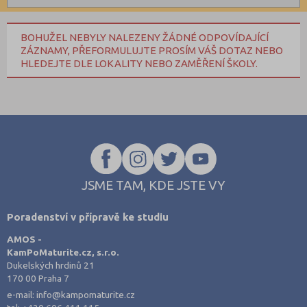
Informatické
Brno-město (2)
Kombinované
Dopravní
České Budějovice (1)
BOHUŽEL NEBYLY NALEZENY ŽÁDNÉ ODPOVÍDAJÍCÍ
ZÁZNAMY, PŘEFORMULUJTE PROSÍM VÁŠ DOTAZ NEBO
Grafické
Děčín (2)
HLEDEJTE DLE LOKALITY NEBO ZAMĚŘENÍ ŠKOLY.
Hotelnictví a cestovní ruch
Frýdek-Místek (2)
Humanitní
Chrudim (1)
Obchod, podnikání, služby
Jičín (1)
Policejní a vojenské
Jihlava (2)
Potravinářské
Karlovy Vary (2)
Právní
Karviná (1)
JSME TAM, KDE JSTE VY
Sportovní
Kladno (2)
Poradenství v přípravě ke studiu
Technické
Kroměříž (1)
AMOS -
Teologické
Mělník (1)
KamPoMaturite.cz, s.r.o.
Textilní a obuvnické
Dukelských hrdinů 21
Most (1)
170 00 Praha 7
Umělecké
Olomouc (2)
e-mail:
info@kampomaturite.cz
Zemědělské a ekologické