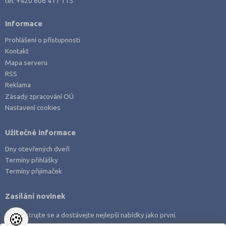
tel:
+420 606 411 115
Ostrava-město (4)
Pardubice (1)
Informace
Písek (1)
Prohlášení o přístupnosti
Praha hlavní město (6)
Kontakt
Mapa serveru
Prachatice (1)
RSS
Příbram (1)
Reklama
Strakonice (3)
Zásady zpracování OÚ
Nastavení cookies
Svitavy (2)
Tábor (1)
Užitečné informace
Dny otevřených dveří
Termíny přihlášky
Termíny přijímaček
Zasílání novinek
🍪
Zaregistrujte se a dostávejte nejlepší nabídky jako první.