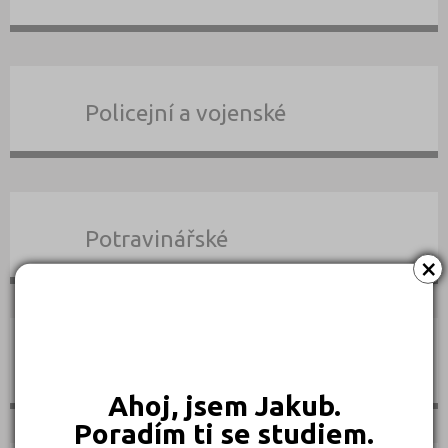
Policejní a vojenské
Potravinářské
×
Právní
Ahoj, jsem Jakub.
Poradím ti se studiem.