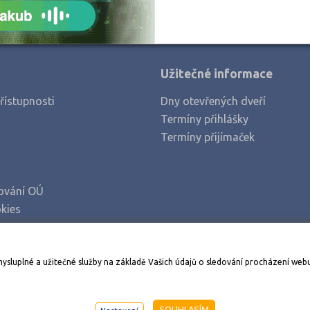
Užitečné informace
řístupnosti
Dny otevřených dveří
Termíny přihlášky
Termíny přijímaček
ování OÚ
kies
Stáhněte si aplikaci Adresář škol
mysluplné a užitečné služby na základě Vašich údajů o sledování procházení web
998-2026
AMOS KamPoMaturite.cz
, s.r.o., stránky vytvořilo
An
SOUHLASÍM