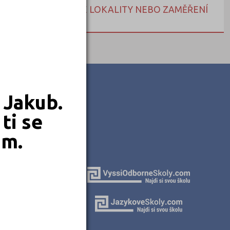
NEBO HLEDEJTE DLE LOKALITY NEBO ZAMĚŘENÍ
 Jakub.
ti se
em.