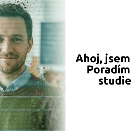
CÍ ZÁZNAMY, PŘEFORMULUJTE PROSÍM VÁŠ DOTAZ 
Ahoj, jsem
Poradím 
JSME TAM, KDE JSTE VY
studi
Naše projekty