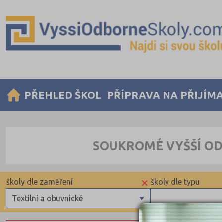
PŘEHLED ŠKOL
PŘÍPRAVA NA PŘIJÍM
SOUKROMÉ VYŠŠÍ OD
×
školy dle zaměření
školy dle typu
Textilní a obuvnické
Zdravotnické