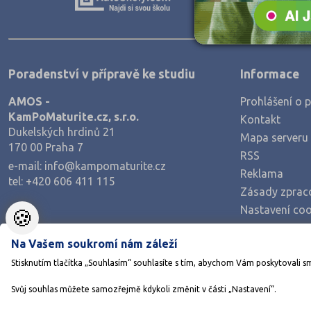
Teologické
Textilní a obuvnické
Umělecké
Poradenství v přípravě ke studiu
Informace
Zemědělské a ekologické
AMOS -
Prohlášení o p
KamPoMaturite.cz, s.r.o.
Kontakt
Dukelských hrdinů 21
Mapa serveru
170 00 Praha 7
RSS
e-mail:
info@kampomaturite.cz
Reklama
tel:
+420 606 411 115
Zásady zprac
Nastavení coo
🍪
Na Vašem soukromí nám záleží
Stisknutím tlačítka „Souhlasím“ souhlasíte s tím, abychom Vám poskytovali s
Svůj souhlas můžete samozřejmě kdykoli změnit v části „Nastavení“.
©1