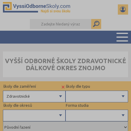
PŘEHLED ŠKOL
VYŠŠÍ ODBORNÉ ŠKOLY ZDRAVOTNICKÉ
PŘÍPRAVA NA PŘIJÍMAČKY
DÁLKOVÉ OKRES ZNOJMO
KALENDÁŘ AKCÍ
SEMINÁRKY
×
školy dle zaměření
školy dle typu
DALŠÍ DRUHY ŠKOL
Zdravotnické
školy dle okresů
Forma studia
Zdravotnické
Ekonomické
Pedagogické
Děčín (1)
Denní