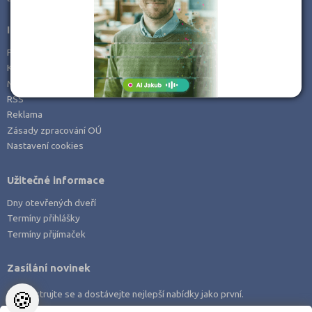
Informace
Prohlášení o přístupnosti
Kontakt
Mapa serveru
RSS
Reklama
Zásady zpracování OÚ
Nastavení cookies
Užitečné informace
Dny otevřených dveří
Termíny přihlášky
Termíny přijímaček
Zasílání novinek
🍪
Zaregistrujte se a dostávejte nejlepší nabídky jako první.