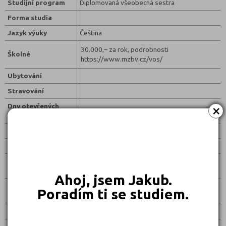
Studijní program
Diplomovaná všeobecná sestra
Forma studia
Jazyk výuky
Čeština
30.000,– za rok, podrobnosti
Školné
https://www.mzbv.cz/vos/
Ubytování
Stravování
×
Dny otevřených
dveří
Přijímací zkousky
Přihlášky ke studiu
Přihláška v eln.
podobě
Ahoj, jsem Jakub.
Přijímací řízení
Poradím ti se studiem.
(obsah)
Vybrat