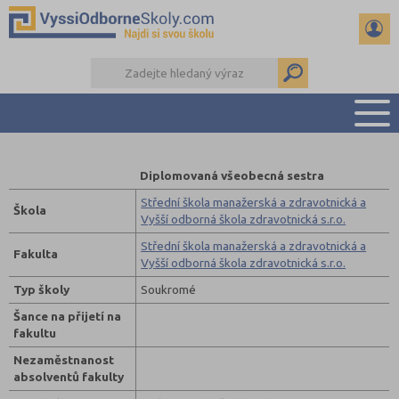
PŘEHLED ŠKOL
Diplomovaná všeobecná sestra
PŘÍPRAVA NA PŘIJÍMAČKY
Střední škola manažerská a zdravotnická a
Škola
KALENDÁŘ AKCÍ
Vyšší odborná škola zdravotnická s.r.o.
SEMINÁRKY
Střední škola manažerská a zdravotnická a
Fakulta
Vyšší odborná škola zdravotnická s.r.o.
DALŠÍ DRUHY ŠKOL
Typ školy
Soukromé
Šance na přijetí na
fakultu
Nezaměstnanost
absolventů fakulty