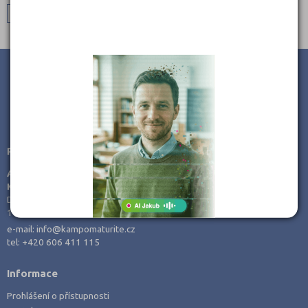
JSME TAM, KDE JSTE VY
Poradenství v přípravě ke studiu
AMOS -
KamPoMaturite.cz, s.r.o.
Dukelských hrdinů 21
170 00 Praha 7
e-mail:
info@kampomaturite.cz
tel:
+420 606 411 115
Informace
Prohlášení o přístupnosti