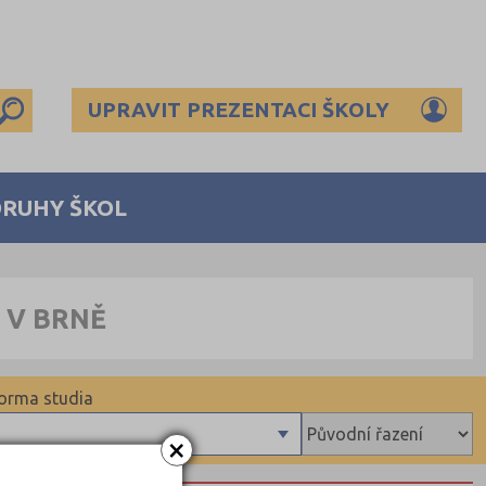
UPRAVIT PREZENTACI ŠKOLY
DRUHY ŠKOL
 V BRNĚ
orma studia
×