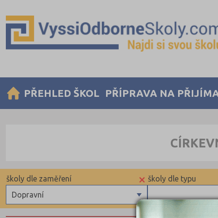
PŘEHLED ŠKOL
PŘÍPRAVA NA PŘIJÍM
CÍRKEV
×
školy dle zaměření
školy dle typu
Dopravní
Zdravotnické