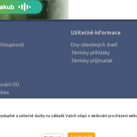
Užitečné informace
řístupnosti
Dny otevřených dveří
Termíny přihlášky
Termíny přijímaček
ování OÚ
kies
Stáhněte si aplikaci Adresář škol
mysluplné a užitečné služby na základě Vašich údajů o sledování procházení web
998-2026
AMOS KamPoMaturite.cz
, s.r.o., stránky vytvořilo
An
SOUHLASÍM