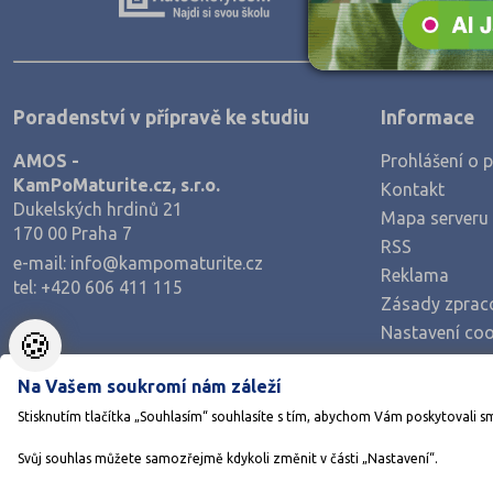
Teologické
Textilní a obuvnické
Umělecké
Poradenství v přípravě ke studiu
Informace
Zemědělské a ekologické
AMOS -
Prohlášení o p
KamPoMaturite.cz, s.r.o.
Kontakt
Dukelských hrdinů 21
Mapa serveru
170 00 Praha 7
RSS
e-mail:
info@kampomaturite.cz
Reklama
tel:
+420 606 411 115
Zásady zprac
Nastavení coo
🍪
Na Vašem soukromí nám záleží
Stisknutím tlačítka „Souhlasím“ souhlasíte s tím, abychom Vám poskytovali s
Svůj souhlas můžete samozřejmě kdykoli změnit v části „Nastavení“.
©1