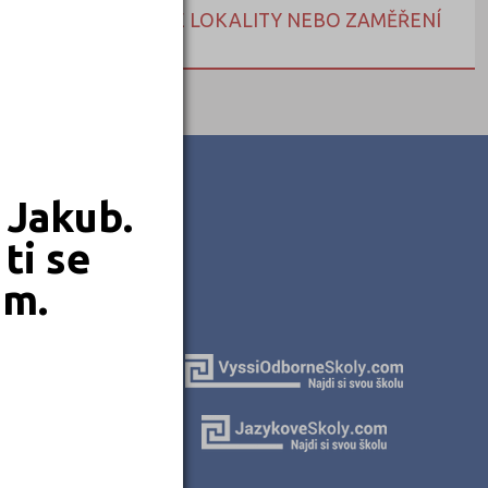
NEBO HLEDEJTE DLE LOKALITY NEBO ZAMĚŘENÍ
 Jakub.
ti se
em.