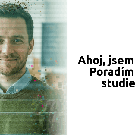
CÍ ZÁZNAMY, PŘEFORMULUJTE PROSÍM VÁŠ DOTAZ 
Ahoj, jsem
Poradím 
JSME TAM, KDE JSTE VY
studi
Naše projekty