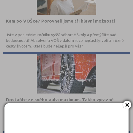
Kam po VOŠce? Porovnali jsme tři hlavní možnosti
Jste v posledním ročníku vyšší odborné školy a přemýšlíte nad
budoucností? Absolventi VOŠ v dalším roce nejčastěji volí tři různé
cesty životem. Která bude nejlepší pro vás?
Dostaňte ze svého auta maximum. Takto výrazně
×
prodloužíte jeho životnost
Kupujete si své první auto a místo radosti máte obavy z toho, aby
nemalá investice nepřišla vniveč? Dodržujte tyto zásady a šance na
dlouhodobě skvělou kondici vašeho vozu bude mnohem vyšší.