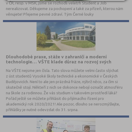
v ČR, resp. v MSK, jsme se rozhodli veletrh Student a Job
nerealizovat. Děkujeme za pochopení a také za přízeň, kterou nám
věnujete! Přejeme pevné zdraví. Tým Černé louky
Dlouhodobé praxe, stáže v zahraničí a moderní
technologie… VŠTE klade důraz na rozvoj svých
studentů
Na VŠTE nejsme jen čísla. Tato slova můžete velmi často slýchat
z úst studentů Vysoké školy technické a ekonomické v Českých
Budějovicích. Není to ale jen prázdná fráze, nýbrž něco, za čím si
skutečně stojí. Někteří z nich se dokonce nebojí označit atmosféru
na škole za rodinnou. Že vás studium v takovém prostředí láká?
Pořád ještě se můžete přihlásit do přijímacího řízení pro
akademický rok 2020/2021! Ale pozor, dlouho se nerozmýšlejte,
přihlášky je nutné odevzdat do 31. srpna.