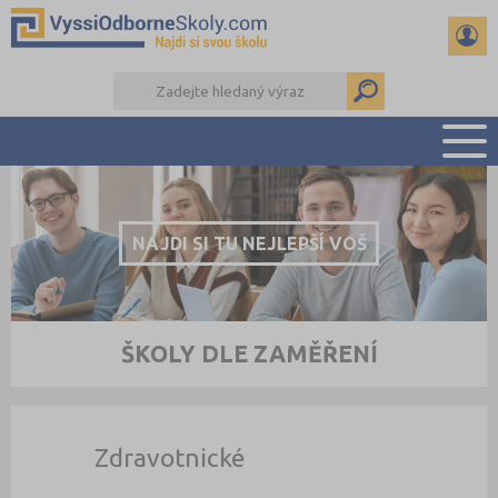
PŘEHLED ŠKOL
PŘÍPRAVA NA PŘIJÍMAČKY
NAJDI SI TU NEJLEPŠÍ VOŠ
KALENDÁŘ AKCÍ
SEMINÁRKY
DALŠÍ DRUHY ŠKOL
ŠKOLY DLE ZAMĚŘENÍ
Zdravotnické