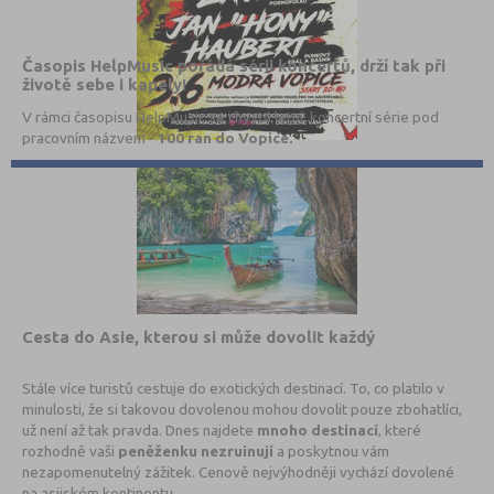
Časopis HelpMusic pořádá sérii koncertů, drží tak při
životě sebe i kapely!
V rámci časopisu HelpMusic se chystá letní koncertní série pod
pracovním názvem -
100 ran do Vopice.
Cesta do Asie, kterou si může dovolit každý
Stále více turistů cestuje do exotických destinací. To, co platilo v
minulosti, že si takovou dovolenou mohou dovolit pouze zbohatlíci,
už není až tak pravda. Dnes najdete
mnoho destinací
, které
rozhodně vaši
peněženku nezruinují
a poskytnou vám
nezapomenutelný zážitek. Cenově nejvýhodněji vychází dovolené
na asijském kontinentu.