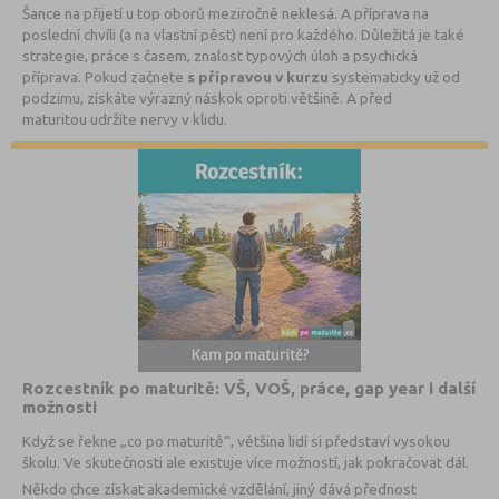
Šance na přijetí u top oborů meziročně neklesá. A příprava na
poslední chvíli (a na vlastní pěst) není pro každého. Důležitá je také
strategie, práce s časem, znalost typových úloh a psychická
příprava. Pokud začnete
s přípravou v kurzu
systematicky už od
podzimu, získáte výrazný náskok oproti většině. A před
maturitou udržíte nervy v klidu.
Rozcestník po maturitě: VŠ, VOŠ, práce, gap year i další
možnosti
Když se řekne „co po maturitě“, většina lidí si představí vysokou
školu. Ve skutečnosti ale existuje více možností, jak pokračovat dál.
Někdo chce získat akademické vzdělání, jiný dává přednost