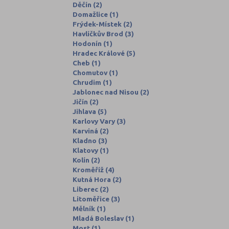
Děčín (2)
Domažlice (1)
Frýdek-Místek (2)
Havlíčkův Brod (3)
Hodonín (1)
Hradec Králové (5)
Cheb (1)
Chomutov (1)
Chrudim (1)
Jablonec nad Nisou (2)
Jičín (2)
Jihlava (5)
Karlovy Vary (3)
Karviná (2)
Kladno (3)
Klatovy (1)
Kolín (2)
Kroměříž (4)
Kutná Hora (2)
Liberec (2)
Litoměřice (3)
Mělník (1)
Mladá Boleslav (1)
Most (1)