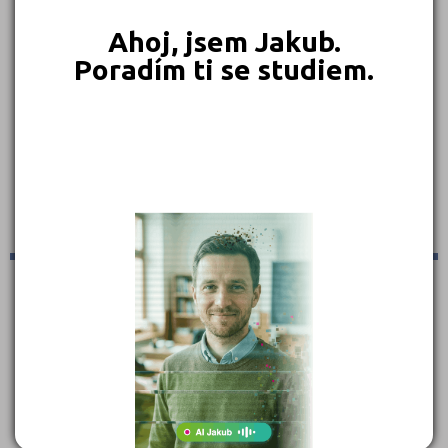
Ahoj, jsem Jakub.
Poradím ti se studiem.
Celostátní výsledky Škola doporučená zaměstnavateli
2020/2021
Vysoké učení technické v Brně dál vládne hlavním kategoriím,
skokanem roku je Fakulta metalurgie a materiálového inženýrství
VŠB-TU Ostrava
Student a Job 2021 - ZRUŠENO
Vážení návštěvníci, s ohledem na aktuální vývoj epidemické situace