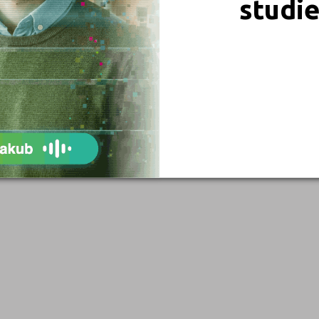
studi
Blansko (1)
Brno-město (9)
Břeclav (1)
Česká Lípa (1)
České Budějovice (5)
Děčín (2)
Domažlice (1)
Frýdek-Místek (2)
Havlíčkův Brod (3)
Hodonín (1)
Hradec Králové (5)
Cheb (1)
Chomutov (1)