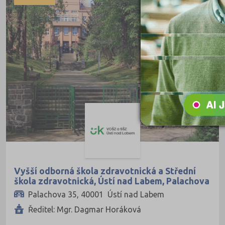
Pedagogické
Informatické
Dopravní
Grafické
Hotelnictví a cestovní ruch
Humanitní
Obchod, podnikání, služby
Policejní a vojenské
Potravinářské
Právní
Vyšší odborná škola zdravotnická a Střední
škola zdravotnická, Ústí nad Labem, Palachova
Sportovní
35, příspěvková organizace
Palachova 35, 40001 Ústí nad Labem
Technické
Ředitel: Mgr. Dagmar Horáková
Teologické