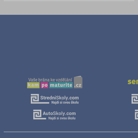
Textilní a obuvnické
Umělecké
Zemědělské a ekologické