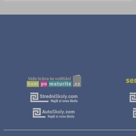
Textilní a obuvnické
Umělecké
Zemědělské a ekologické