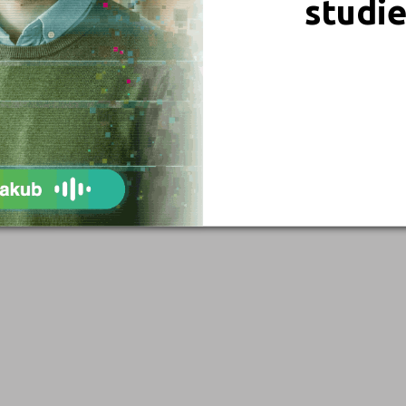
studi
Blansko (1)
Brno-město (9)
Břeclav (1)
Česká Lípa (1)
České Budějovice (5)
Děčín (2)
Domažlice (1)
Frýdek-Místek (2)
Havlíčkův Brod (3)
Hodonín (1)
Hradec Králové (5)
Cheb (1)
Chomutov (1)