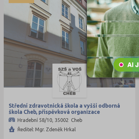
Pedagogické
Informatické
Dopravní
Grafické
Hotelnictví a cestovní ruch
Humanitní
Obchod, podnikání, služby
Policejní a vojenské
Potravinářské
Právní
Střední zdravotnická škola a vyšší odborná
škola Cheb, příspěvková organizace
Sportovní
Hradební 58/10, 35002 Cheb
Technické
Ředitel: Mgr. Zdeněk Hrkal
Teologické