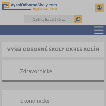
PŘEHLED ŠKOL
VYŠŠÍ ODBORNÉ ŠKOLY OKRES KOLÍN
PŘÍPRAVA NA PŘIJÍMAČKY
KALENDÁŘ AKCÍ
SEMINÁRKY
Zdravotnické
DALŠÍ DRUHY ŠKOL
Ekonomické