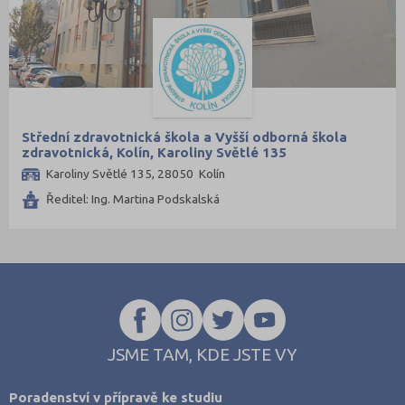
Jablonec nad Nisou (2)
Jičín (2)
Jihlava (5)
Karlovy Vary (3)
Karviná (2)
Střední zdravotnická škola a Vyšší odborná škola
Kladno (3)
zdravotnická, Kolín, Karoliny Světlé 135
Karoliny Světlé 135, 28050 Kolín
Klatovy (1)
Ředitel: Ing. Martina Podskalská
Kolín (2)
Kroměříž (4)
Kutná Hora (2)
Liberec (2)
Litoměřice (3)
Mělník (1)
JSME TAM, KDE JSTE VY
Mladá Boleslav (1)
Poradenství v přípravě ke studiu
Most (1)