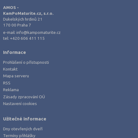
AMOS -
Nový Jičín (1)
KamPoMaturite.cz, s.r.o.
Nymburk (1)
Dukelských hrdinů 21
170 00 Praha 7
Olomouc (5)
e-mail:
info@kampomaturite.cz
Opava (1)
tel:
+420 606 411 115
Ostrava-město (8)
Informace
Pardubice (2)
Prohlášení o přístupnosti
Pelhřimov (1)
Kontakt
Písek (4)
Mapa serveru
RSS
Plzeň-město (4)
Reklama
Praha hlavní město (36)
Zásady zpracování OÚ
Praha-východ (1)
Nastavení cookies
Prachatice (1)
Užitečné informace
Prostějov (1)
Dny otevřených dveří
Příbram (4)
Termíny přihlášky