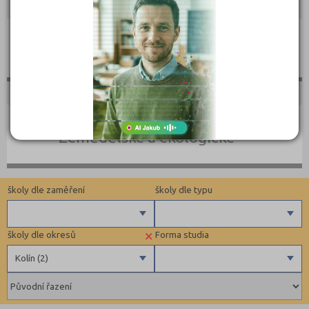
Umělecké
Zemědělské a ekologické
školy dle zaměření
školy dle typu
×
školy dle okresů
Forma studia
Zdravotnické
Krajské
Kolín (2)
Ekonomické
Církevní
Pedagogické
Benešov (1)
Denní
Informatické
Beroun (1)
Kombinované