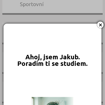
Sportovní
×
Technické
Ahoj, jsem Jakub.
Poradím ti se studiem.
Teologické
Textilní a obuvnické