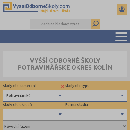
PŘEHLED ŠKOL
VYŠŠÍ ODBORNÉ ŠKOLY
PŘÍPRAVA NA PŘIJÍMAČKY
POTRAVINÁŘSKÉ OKRES KOLÍN
KALENDÁŘ AKCÍ
SEMINÁRKY
×
školy dle zaměření
školy dle typu
DALŠÍ DRUHY ŠKOL
Potravinářské
školy dle okresů
Forma studia
Zdravotnické
Ekonomické
Pedagogické
Kroměříž (1)