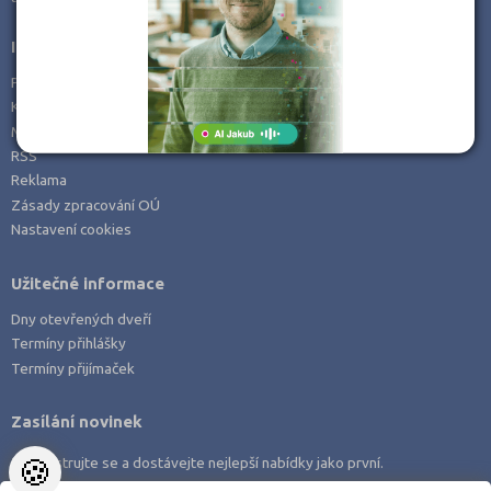
Informace
Prohlášení o přístupnosti
Kontakt
Mapa serveru
RSS
Reklama
Zásady zpracování OÚ
Nastavení cookies
Užitečné informace
Dny otevřených dveří
Termíny přihlášky
Termíny přijímaček
Zasílání novinek
🍪
Zaregistrujte se a dostávejte nejlepší nabídky jako první.