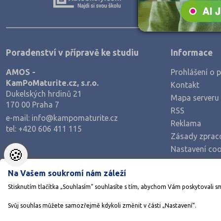
Teologické
Textilní a obuvnické
Umělecké
Poradenství v přípravě ke studiu
Informace
Zemědělské a ekologické
AMOS -
Prohlášení o p
KamPoMaturite.cz, s.r.o.
Kontakt
Dukelských hrdinů 21
Mapa serveru
170 00 Praha 7
RSS
e-mail:
info@kampomaturite.cz
Reklama
tel:
+420 606 411 115
Zásady zprac
Nastavení coo
🍪
Na Vašem soukromí nám záleží
Stisknutím tlačítka „Souhlasím“ souhlasíte s tím, abychom Vám poskytovali s
Svůj souhlas můžete samozřejmě kdykoli změnit v části „Nastavení“.
©1