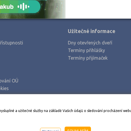
Užitečné informace
řístupnosti
Dny otevřených dveří
Termíny přihlášky
Termíny přijímaček
ování OÚ
kies
Stáhněte si aplikaci Adresář škol
mysluplné a užitečné služby na základě Vašich údajů o sledování procházení web
998-2026
AMOS KamPoMaturite.cz
, s.r.o., stránky vytvořilo
An
SOUHLASÍM