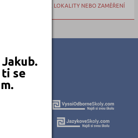
NEBO HLEDEJTE DLE LOKALITY NEBO ZAMĚŘENÍ
 Jakub.
ti se
em.