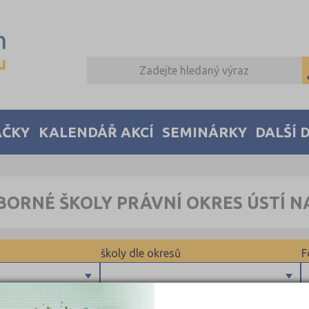
AČKY
KALENDÁŘ AKCÍ
SEMINÁRKY
DALŠÍ 
BORNÉ ŠKOLY PRÁVNÍ OKRES ÚSTÍ 
školy dle okresů
F
Brno-město (2)