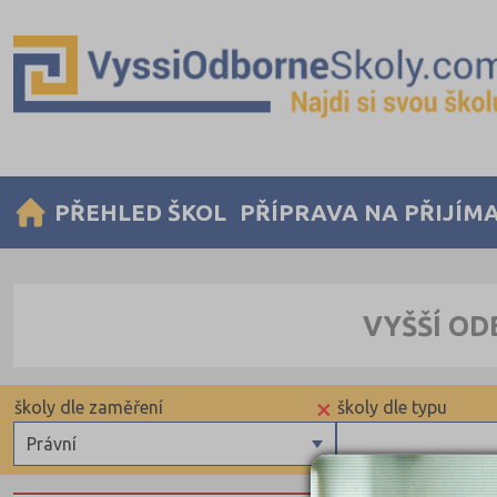
PŘEHLED ŠKOL
PŘÍPRAVA NA PŘIJÍM
VYŠŠÍ OD
×
školy dle zaměření
školy dle typu
Právní
Zdravotnické