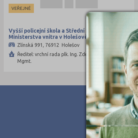
Ekonomické
VEŘEJNÉ
Pedagogické
Informatické
Vyšší policejní škola a Střední policejní škola
Ministerstva vnitra v Holešově
Dopravní
Zlínská 991, 76912 Holešov
Grafické
Ředitel: vrchní rada plk. Ing. Zdeněk Jedlička, Dip.
Hotelnictví a cestovní ruch
Mgmt.
Humanitní
Obchod, podnikání, služby
Policejní a vojenské
Potravinářské
Právní
Sportovní
Technické