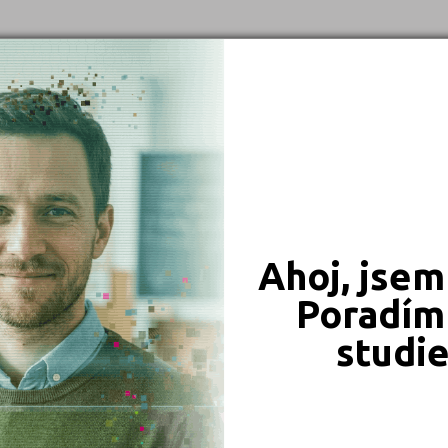
Děčín (1)
Chomutov (1)
Jihlava (1)
Karviná (1)
Kladno (1)
Kroměříž (1)
Ostrava-město (1)
Plzeň-město (1)
Ahoj, jsem
Praha hlavní město (3)
Poradím 
Uherské Hradiště (1)
studi
JSME TAM, KDE JSTE VY
Naše projekty