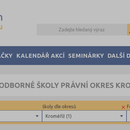
AČKY
KALENDÁŘ AKCÍ
SEMINÁRKY
DALŠÍ 
 ODBORNÉ ŠKOLY PRÁVNÍ OKRES KR
×
školy dle okresů
F
Kroměříž (1)
Brno-město (2)