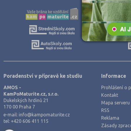
Teologické
Textilní a obuvnické
Umělecké
Zemědělské a ekologické
Poradenství v přípravě ke studiu
Informace
AMOS -
Prohlášení o p
KamPoMaturite.cz, s.r.o.
Kontakt
Dukelských hrdinů 21
Mapa serveru
170 00 Praha 7
RSS
e-mail:
info@kampomaturite.cz
Reklama
tel:
+420 606 411 115
Zásady zprac