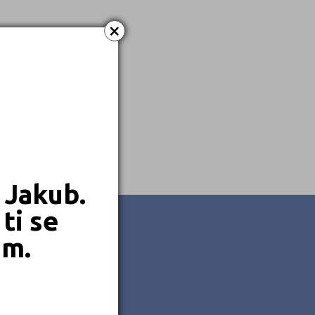
Dálkové
×
Kombinované
 Jakub.
ti se
em.