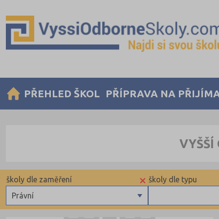
PŘEHLED ŠKOL
PŘÍPRAVA NA PŘIJÍM
VYŠŠÍ
×
školy dle zaměření
školy dle typu
Právní
Zdravotnické
Veřejné