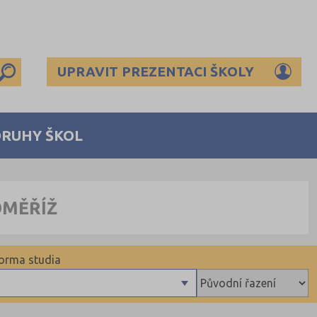
UPRAVIT PREZENTACI ŠKOLY
DRUHY ŠKOL
OMĚŘÍŽ
orma studia
Denní