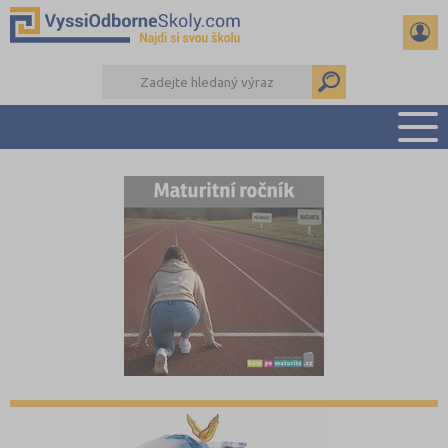
PŘEHLED ŠKOL
PŘÍPRAVA NA PŘIJÍMAČKY
KALENDÁŘ AKCÍ
SEMINÁRKY
DALŠÍ DRUHY ŠKOL