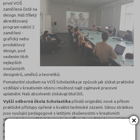
první VOŠ
zaměřená čistě na
design. Náš tříletý
akreditovaný
program nabízí 2
zaměření -
grafický nebo
produktový
design, pod
vedením těch
nejlepších
současných
designérů, umělců a teoretiků.
Pomaturitní studium na VOŠ Scholastika je způsob jak získat praktické
vzdělání v kreativním oboru i možnost najít zajímavé pracovní
uplatnění. Naši absolventi získávají titul DiS.
Vyšší odborná škola Scholastika
přináší originální, nové a přitom
praktické přístupy opřené o kvalitní technické zázemí. Silnou stránkou
jsou vyučující pedagogové s letitými zkušenostmi v kreativních
×
oborech jako například designér
Jan Čapek
, grafičtí designéři
Matěj
Činčera
a Jan Kloss, fotografka
Johana Pošová
, teoretik designu
Adam Štěch
, ilustrátor
Vladimír Strejček
nebo marketingový
specialista
Dominik Hrodek
.