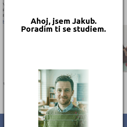
VOŠ Scholastika pořádá 4. 5. 2017 Den otevřených dveří, přihlášky se
přijímají do konce června, v červnu bude také probíhat první kolo
přijímacích zkoušek.
Ahoj, jsem Jakub.
http://www.scholastika.cz/vos/
Poradím ti se studiem.
1.5.2017