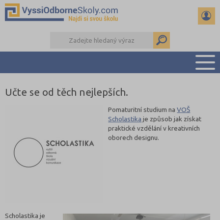
Učte se od těch nejlepších.
PŘEHLED ŠKOL
PŘÍPRAVA NA PŘIJÍMAČKY
Pomaturitní studium na
VOŠ
Scholastika
je způsob jak získat
KALENDÁŘ AKCÍ
praktické vzdělání v kreativních
SEMINÁRKY
oborech designu.
DALŠÍ DRUHY ŠKOL
Scholastika je