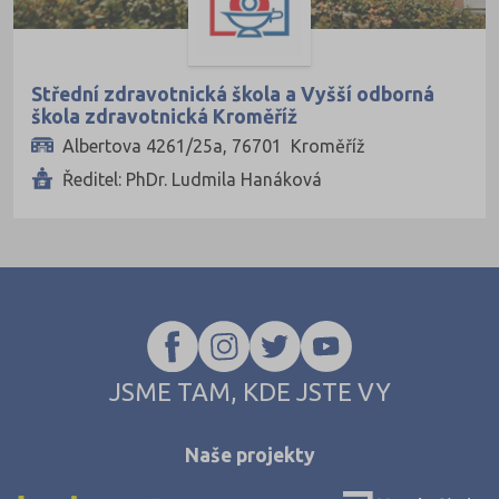
Ústí nad Labem (1)
Ústí nad Orlicí (1)
Vsetín (2)
Střední zdravotnická škola a Vyšší odborná
Zlín (4)
škola zdravotnická Kroměříž
Albertova 4261/25a, 76701 Kroměříž
Znojmo (1)
Ředitel: PhDr. Ludmila Hanáková
Žďár nad Sázavou (1)
Zlínský kraj
JSME TAM, KDE JSTE VY
Naše projekty