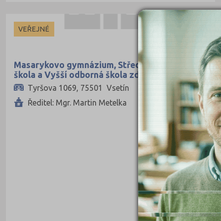
Textilní a obuvnické
Umělecké
VEŘEJNÉ
Zemědělské a ekologické
Masarykovo gymnázium, Střední zdravotnická
škola a Vyšší odborná škola zdravotnická
Vsetín
Tyršova 1069, 75501 Vsetín
Ředitel: Mgr. Martin Metelka