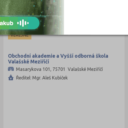
nám. T. G. Masaryka 3669, 76001 Zlín
Mělník (1)
Ředitel: Mgr. Petr Bělaška
Mladá Boleslav (1)
Most (1)
Nový Jičín (1)
VEŘEJNÉ
Nymburk (1)
Olomouc (5)
Obchodní akademie a Vyšší odborná škola
Valašské Meziříčí
Opava (1)
Masarykova 101, 75701 Valašské Meziříčí
Ostrava-město (8)
Ředitel: Mgr. Aleš Kubíček
Pardubice (2)
Pelhřimov (1)
Písek (4)
Plzeň-město (4)
Praha hlavní město (36)