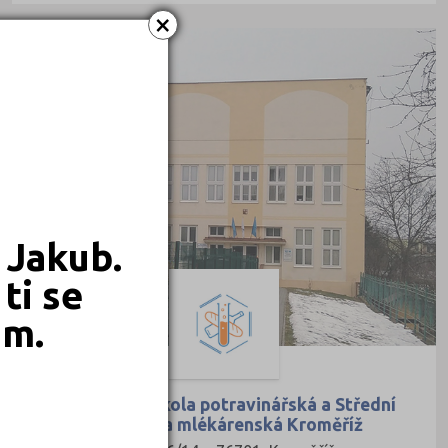
×
VEŘEJNÉ
 Jakub.
ti se
em.
Vyšší odborná škola potravinářská a Střední
průmyslová škola mlékárenská Kroměříž