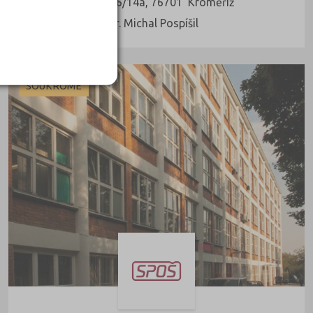
Štěchovice 4176/14a, 76701 Kroměříž
Ředitel: Ing. Mgr. Michal Pospíšil
SOUKROMÉ