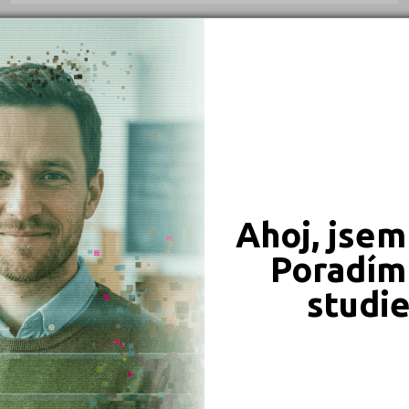
Chrudim (1)
Jablonec nad Nisou (2)
VEŘEJNÉ
Jičín (2)
Jihlava (5)
Karlovy Vary (3)
Karviná (2)
Kladno (3)
Ahoj, jsem
Klatovy (1)
Poradím 
Kolín (2)
studi
Kroměříž (4)
Kutná Hora (2)
Liberec (2)
Obchodní akademie Tomáše Bati a Vyšší
odborná škola ekonomická Zlín
Litoměřice (3)