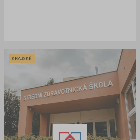
Praha-východ (1)
Prachatice (1)
Prostějov (1)
Příbram (4)
Rychnov nad Kněžnou (1)
Semily (1)
KRAJSKÉ
Strakonice (3)
Svitavy (3)
Šumperk (3)
Tábor (3)
Trutnov (2)
Třebíč (1)
Uherské Hradiště (2)