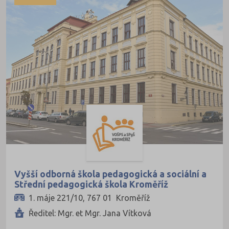
Pedagogické
Veřejné
Informatické
Dopravní
Grafické
Hotelnictví a cestovní ruch
Humanitní
Obchod, podnikání, služby
Policejní a vojenské
Potravinářské
Právní
Vyšší odborná škola pedagogická a sociální a
Střední pedagogická škola Kroměříž
Sportovní
1. máje 221/10, 767 01 Kroměříž
Technické
Ředitel: Mgr. et Mgr. Jana Vítková
Teologické