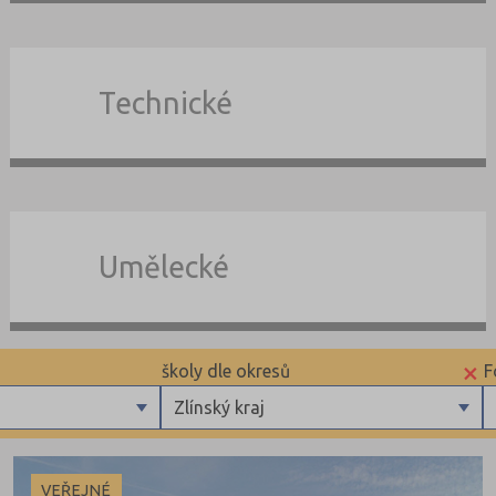
Technické
Umělecké
×
školy dle okresů
F
Zlínský kraj
Benešov (1)
Beroun (1)
VEŘEJNÉ