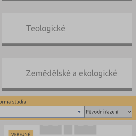
Teologické
Zemědělské a ekologické
orma studia
Denní
Dálkové
VEŘEJNÉ