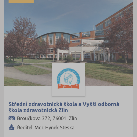
Blansko (1)
Brno-město (9)
Břeclav (1)
Česká Lípa (1)
České Budějovice (5)
Děčín (2)
Domažlice (1)
Frýdek-Místek (2)
Havlíčkův Brod (3)
Hodonín (1)
Střední zdravotnická škola a Vyšší odborná
škola zdravotnická Zlín
Hradec Králové (5)
Broučkova 372, 76001 Zlín
Cheb (1)
Ředitel: Mgr. Hynek Steska
Chomutov (1)