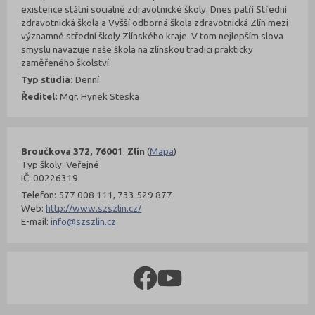
existence státní sociálně zdravotnické školy. Dnes patří Střední
zdravotnická škola a Vyšší odborná škola zdravotnická Zlín mezi
významné střední školy Zlínského kraje. V tom nejlepším slova
smyslu navazuje naše škola na zlínskou tradici prakticky
zaměřeného školství.
Typ studia:
Denní
Ředitel:
Mgr. Hynek Steska
Broučkova 372, 76001 Zlín
(
Mapa
)
Typ školy: Veřejné
IČ: 00226319
Telefon: 577 008 111, 733 529 877
Web:
http://www.szszlin.cz/
E-mail:
info@szszlin.cz