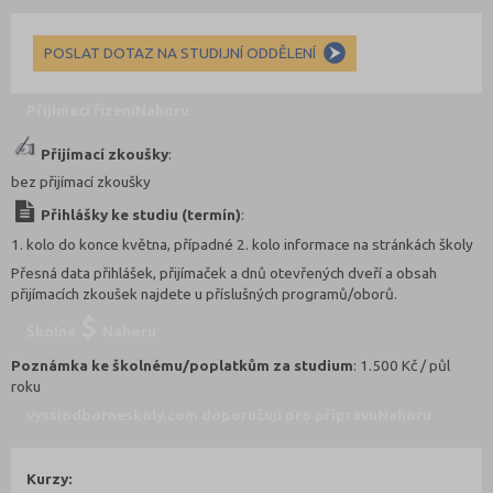
POSLAT DOTAZ NA STUDIJNÍ ODDĚLENÍ
Přijímací řízení
Nahoru
Přijímací zkoušky
:
bez přijímací zkoušky
Přihlášky ke studiu (termín)
:
1. kolo do konce května, případné 2. kolo informace na stránkách školy
Přesná data přihlášek, přijímaček a dnů otevřených dveří a obsah
přijímacích zkoušek najdete u příslušných programů/oborů.
Školné
Nahoru
Poznámka ke školnému/poplatkům za studium
: 1.500 Kč / půl
roku
vyssiodborneskoly.com doporučují pro přípravu
Nahoru
Kurzy: