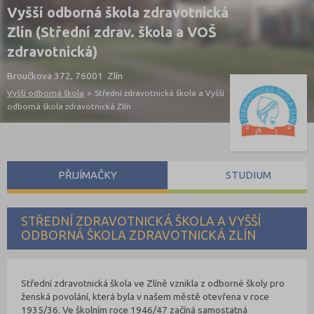
Vyšší odborná škola zdravotnická
Zlín (Střední zdrav. škola a VOŠ
zdravotnická)
Broučkova 372, 76001 Zlín
Vyšší odborná škola
>
Střední zdravotnická škola a Vyšší
odborná škola zdravotnická Zlín
PŘIJÍMAČKY
STUDIUM
STŘEDNÍ ZDRAVOTNICKÁ ŠKOLA A VYŠŠÍ
ODBORNÁ ŠKOLA ZDRAVOTNICKÁ ZLÍN
Střední zdravotnická škola ve Zlíně vznikla z odborné školy pro
ženská povolání, která byla v našem městě otevřena v roce
1935/36. Ve školním roce 1946/47 začíná samostatná