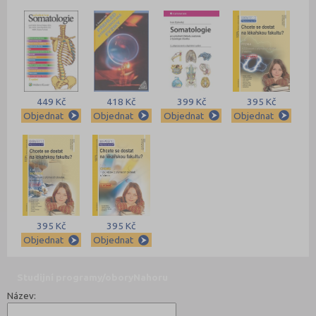
449 Kč
418 Kč
399 Kč
395 Kč
Objednat
Objednat
Objednat
Objednat
395 Kč
395 Kč
Objednat
Objednat
Studijní programy/obory
Nahoru
Název: