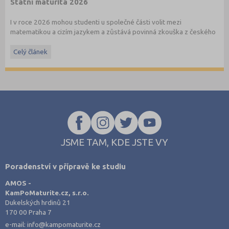
Státní maturita 2026
I v roce 2026 mohou studenti u společné části volit mezi
matematikou a cizím jazykem a zůstává povinná zkouška z českého
jazyka a literatury. Stáhněte si zdarma
e-book
s podrobnými
informacemi.
Celý článek
JSME TAM, KDE JSTE VY
Poradenství v přípravě ke studiu
AMOS -
KamPoMaturite.cz, s.r.o.
Dukelských hrdinů 21
170 00 Praha 7
e-mail:
info@kampomaturite.cz