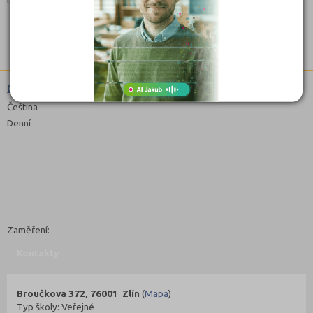
Denní
Diplomovaný zdravotnický záchranář (5341N21)
Čeština
Denní
Zaměření:
Kontakty
Broučkova 372, 76001 Zlín
(
Mapa
)
Typ školy: Veřejné