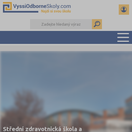
PŘEHLED ŠKOL
PŘÍPRAVA NA PŘIJÍMAČKY
KALENDÁŘ AKCÍ
SEMINÁRKY
DALŠÍ DRUHY ŠKOL
Střední zdravotnická škola a