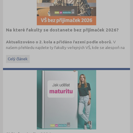
Na které fakulty se dostanete bez přijímaček 2026?
Aktualizováno o 2. kola a přidáno řazení podle oborů.
V
našem přehledu najdete ty fakulty veřejných VŠ, kde se alespoň na
1 program či obor můžete dostat bez přijímací zkoušky, aniž byste
o prominutí přijímaček museli žádat.
Celý článek