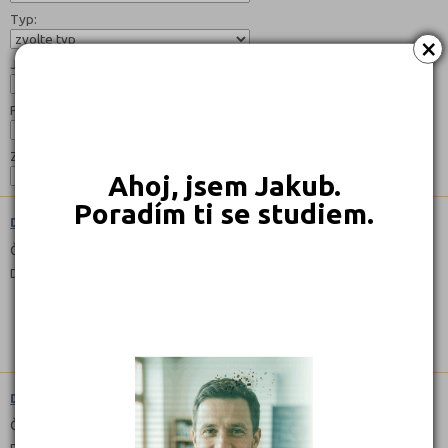
Typ:
×
Jazyk:
Forma:
Zaměření:
Ahoj, jsem Jakub.
Poradím ti se studiem.
Diplomovaná dětská sestra (5341N51)
Čeština
Denní
Diplomovaná všeobecná sestra (5341N11)
Čeština