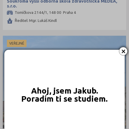
Soukromá vyšší odborná škola zdravotnická MEDEA,
s.r.o.
Tomíčkova 2144/1, 148 00 Praha 4
Ředitel: Mgr. Lukáš Kindl
VEŘEJNÉ
×
Ahoj, jsem Jakub.
Poradím ti se studiem.