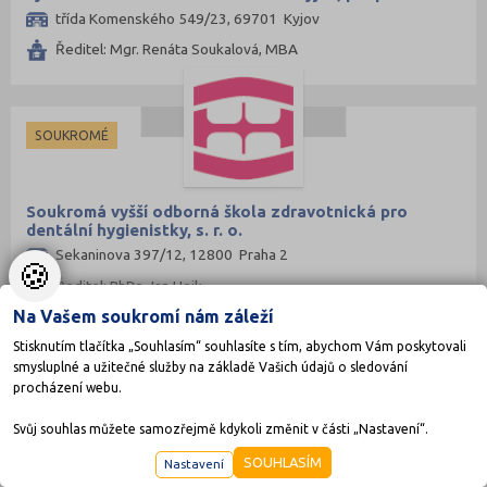
organizace
třída Komenského 549/23, 69701 Kyjov
Ředitel: Mgr. Renáta Soukalová, MBA
SOUKROMÉ
Soukromá vyšší odborná škola zdravotnická pro
dentální hygienistky, s. r. o.
Sekaninova 397/12, 12800 Praha 2
🍪
Ředitel: PhDr. Jan Hejk
Na Vašem soukromí nám záleží
Stisknutím tlačítka „Souhlasím“ souhlasíte s tím, abychom Vám poskytovali
smysluplné a užitečné služby na základě Vašich údajů o sledování
SOUKROMÉ
procházení webu.
Svůj souhlas můžete samozřejmě kdykoli změnit v části „Nastavení“.
SOUHLASÍM
Nastavení