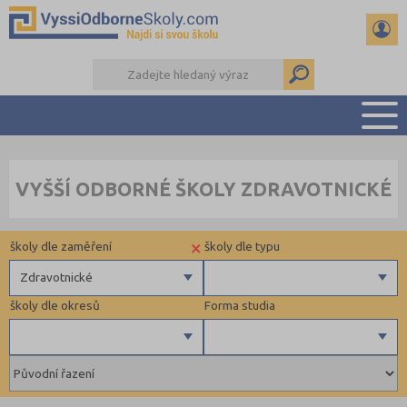
PŘEHLED ŠKOL
VYŠŠÍ ODBORNÉ ŠKOLY ZDRAVOTNICKÉ
PŘÍPRAVA NA PŘIJÍMAČKY
KALENDÁŘ AKCÍ
×
školy dle zaměření
školy dle typu
SEMINÁRKY
DALŠÍ DRUHY ŠKOL
Zdravotnické
školy dle okresů
Forma studia
Zdravotnické
Krajské
Ekonomické
Soukromé
Pedagogické
Veřejné
Blansko (1)
Denní
Informatické
Církevní
Brno-město (2)
Dálkové