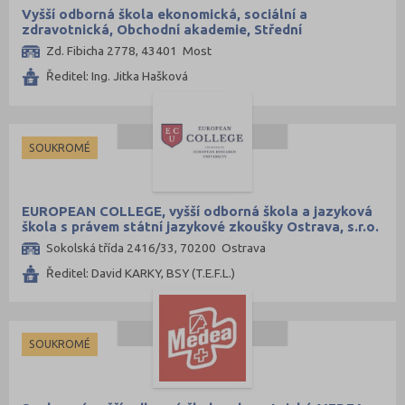
Vyšší odborná škola ekonomická, sociální a
zdravotnická, Obchodní akademie, Střední
pedagogická škola a Střední zdravotnická škola,
Zd. Fibicha 2778, 43401 Most
Most, příspěvková organizace
Ředitel: Ing. Jitka Hašková
SOUKROMÉ
EUROPEAN COLLEGE, vyšší odborná škola a jazyková
škola s právem státní jazykové zkoušky Ostrava, s.r.o.
Sokolská třída 2416/33, 70200 Ostrava
Ředitel: David KARKY, BSY (T.E.F.L.)
SOUKROMÉ