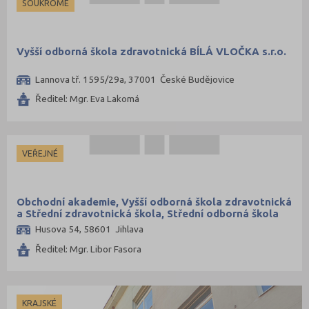
SOUKROMÉ
Vyšší odborná škola zdravotnická BÍLÁ VLOČKA s.r.o.
Lannova tř. 1595/29a, 37001 České Budějovice
Ředitel: Mgr. Eva Lakomá
VEŘEJNÉ
Obchodní akademie, Vyšší odborná škola zdravotnická
a Střední zdravotnická škola, Střední odborná škola
služeb a Jazyková škola s právem státní jazykové
Husova 54, 58601 Jihlava
zkoušky Jihlava
Ředitel: Mgr. Libor Fasora
KRAJSKÉ