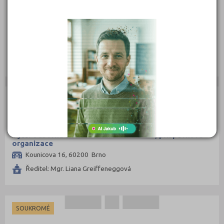
Střední zdravotnická škola a Vyšší odborná škola
zdravotnická, Liberec, Kostelní 9, příspěvková
organizace
Kostelní 8/9, 46001 Liberec
Ředitel: Mgr. Jana Urbanová, MBA
KRAJSKÉ
Vyšší odborná škola zdravotnická Brno, příspěvková
organizace
Kounicova 16, 60200 Brno
Ředitel: Mgr. Liana Greiffeneggová
SOUKROMÉ