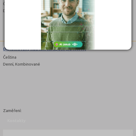
Čeština
Denní, Kombinované
Diplomovaný nutriční terapeut (5341N41)
Čeština
Denní, Kombinované
Zaměření:
Kontakty