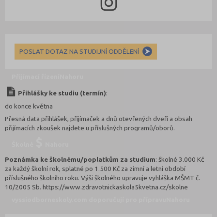
POSLAT DOTAZ NA STUDIJNÍ ODDĚLENÍ
Přijímací řízení
Nahoru
Přihlášky ke studiu (termín)
:
do konce května
Přesná data přihlášek, přijímaček a dnů otevřených dveří a obsah
přijímacích zkoušek najdete u příslušných programů/oborů.
Školné
Nahoru
Poznámka ke školnému/poplatkům za studium
: školné 3.000 Kč
za každý školní rok, splatné po 1.500 Kč za zimní a letní období
příslušného školního roku. Výši školného upravuje vyhláška MŠMT č.
10/2005 Sb. https://www.zdravotnickaskola5kvetna.cz/skolne
vyssiodborneskoly.com doporučují pro přípravu
Nahoru