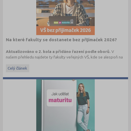
Na které fakulty se dostanete bez přijímaček 2026?
Aktualizováno o 2. kola a přidáno řazení podle oborů.
V
našem přehledu najdete ty fakulty veřejných VŠ, kde se alespoň na
1 program či obor můžete dostat bez přijímací zkoušky, aniž byste
o prominutí přijímaček museli žádat.
Celý článek