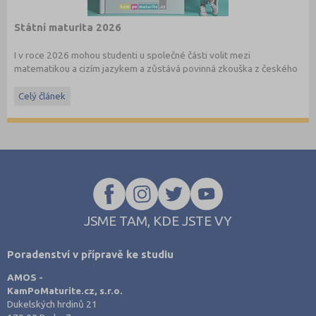
Státní maturita 2026
I v roce 2026 mohou studenti u společné části volit mezi
matematikou a cizím jazykem a zůstává povinná zkouška z českého
jazyka a literatury. Stáhněte si zdarma
e-book
s podrobnými
informacemi.
Celý článek
JSME TAM, KDE JSTE VY
Poradenství v přípravě ke studiu
AMOS -
KamPoMaturite.cz, s.r.o.
Dukelských hrdinů 21