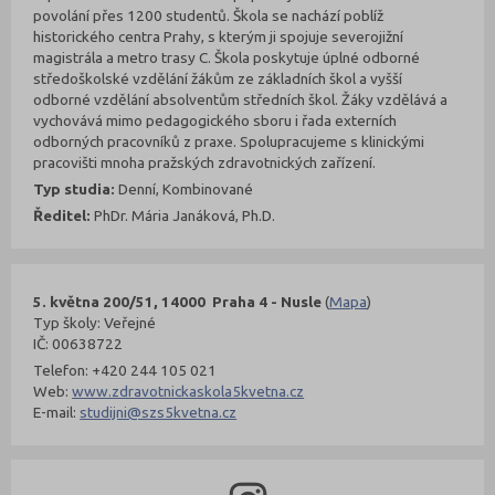
povolání přes 1200 studentů. Škola se nachází poblíž
historického centra Prahy, s kterým ji spojuje severojižní
magistrála a metro trasy C. Škola poskytuje úplné odborné
středoškolské vzdělání žákům ze základních škol a vyšší
odborné vzdělání absolventům středních škol. Žáky vzdělává a
vychovává mimo pedagogického sboru i řada externích
odborných pracovníků z praxe. Spolupracujeme s klinickými
pracovišti mnoha pražských zdravotnických zařízení.
Typ studia:
Denní, Kombinované
Ředitel:
PhDr. Mária Janáková, Ph.D.
5. května 200/51, 14000 Praha 4 - Nusle
(
Mapa
)
Typ školy: Veřejné
IČ: 00638722
Telefon: +420 244 105 021
Web:
www.zdravotnickaskola5kvetna.cz
E-mail:
studijni@szs5kvetna.cz