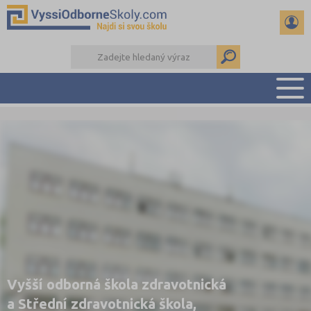
PŘEHLED ŠKOL
PŘÍPRAVA NA PŘIJÍMAČKY
KALENDÁŘ AKCÍ
SEMINÁRKY
DALŠÍ DRUHY ŠKOL
Vyšší odborná škola zdravotnická
a Střední zdravotnická škola,