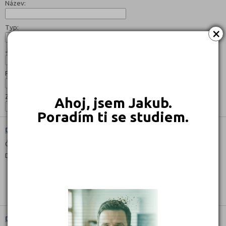
Název:
Typ:
×
Jazyk:
Forma:
Zaměření:
Ahoj, jsem Jakub.
Poradím ti se studiem.
Diplomovaná dětská sestra (5341N51)
Čeština
Denní, Kombinované
Diplomovaná všeobecná sestra (5341N11)