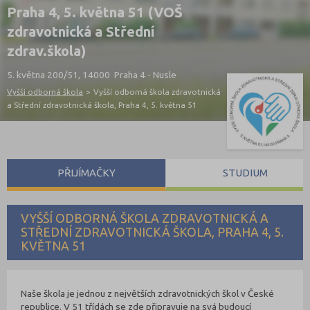
Praha 4, 5. května 51 (VOŠ
zdravotnická a Střední
zdrav.škola)
5. května 200/51, 14000 Praha 4 - Nusle
Vyšší odborná škola
>
Vyšší odborná škola zdravotnická
a Střední zdravotnická škola, Praha 4, 5. května 51
PŘIJÍMAČKY
STUDIUM
VYŠŠÍ ODBORNÁ ŠKOLA ZDRAVOTNICKÁ A
STŘEDNÍ ZDRAVOTNICKÁ ŠKOLA, PRAHA 4, 5.
KVĚTNA 51
Naše škola je jednou z největších zdravotnických škol v České
republice. V 51 třídách se zde připravuje na svá budoucí