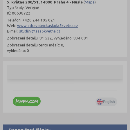
5. května 200/51, 14000 Praha 4 - Nusle
(
Mapa
)
Typ školy: Veřejné
IČ: 00638722
Telefon: +420 244 105 021
Web:
www.zdravotnickaskola5kvetna.cz
E-mail:
studijni@szs5kvetna.cz
Zobrazení detailu: 81 522, vyhledáno: 834 091
Zobrazení detailu tento měsíc: 0,
vyhledáno: 0
Doporučené články: