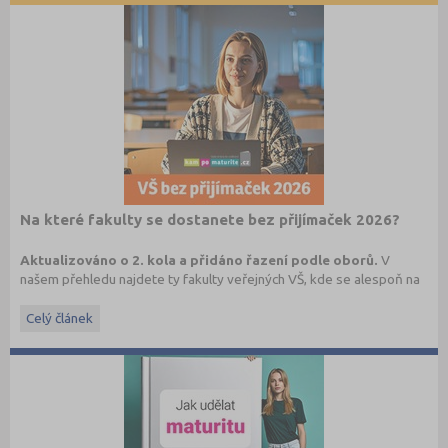
Na které fakulty se dostanete bez přijímaček 2026?
Aktualizováno o 2. kola a přidáno řazení podle oborů.
V
našem přehledu najdete ty fakulty veřejných VŠ, kde se alespoň na
1 program či obor můžete dostat bez přijímací zkoušky, aniž byste
o prominutí přijímaček museli žádat.
Celý článek