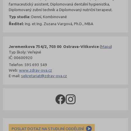
farmaceutický asistent, Diplomovaná dentální hygienistka,
Diplomovaný zubní technik a Diplomovaný nutriční terapeut.
Typ studia:
Denní, Kombinované
Ředitel:
Ing. et Ing. Zuzana Vargová, Ph.D., MBA
Jeremenkova 754/2, 703 00 Ostrava-Vítkovice
(
Mapa
)
Typ školy: Veřejné
IČ: 00600920
Telefon: 595 693 549
Web:
www.zdrav-ova.cz
E-mail:
sekretariat@zdrav-ova.cz
POSLAT DOTAZ NA STUDIJNÍ ODDĚLENÍ