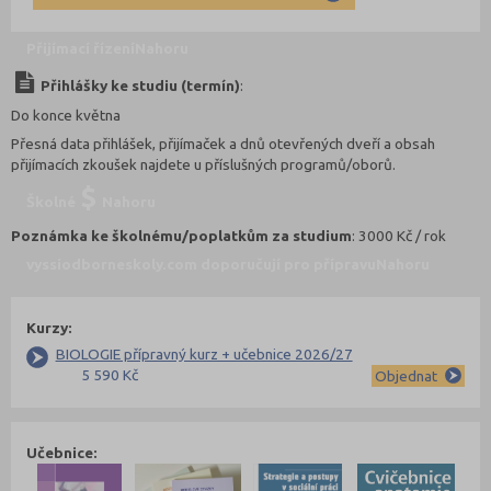
Přijímací řízení
Nahoru
Přihlášky ke studiu (termín)
:
Do konce května
Přesná data přihlášek, přijímaček a dnů otevřených dveří a obsah
přijímacích zkoušek najdete u příslušných programů/oborů.
Školné
Nahoru
Poznámka ke školnému/poplatkům za studium
: 3000 Kč / rok
vyssiodborneskoly.com doporučují pro přípravu
Nahoru
Kurzy:
BIOLOGIE přípravný kurz + učebnice 2026/27
5 590 Kč
Objednat
Učebnice: