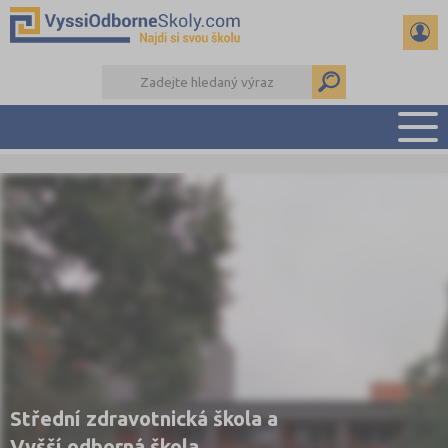
PŘEHLED ŠKOL
PŘÍPRAVA NA PŘIJÍMAČKY
KALENDÁŘ AKCÍ
SEMINÁRKY
DALŠÍ DRUHY ŠKOL
Střední zdravotnická škola a
Vyšší odborná škola