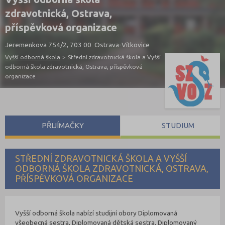
zdravotnická, Ostrava,
příspěvková organizace
Jeremenkova 754/2, 703 00 Ostrava-Vítkovice
Vyšší odborná škola
>
Střední zdravotnická škola a Vyšší
odborná škola zdravotnická, Ostrava, příspěvková
organizace
PŘIJÍMAČKY
STUDIUM
STŘEDNÍ ZDRAVOTNICKÁ ŠKOLA A VYŠŠÍ
ODBORNÁ ŠKOLA ZDRAVOTNICKÁ, OSTRAVA,
PŘÍSPĚVKOVÁ ORGANIZACE
Vyšší odborná škola nabízí studijní obory Diplomovaná
všeobecná sestra, Diplomovaná dětská sestra, Diplomovaný