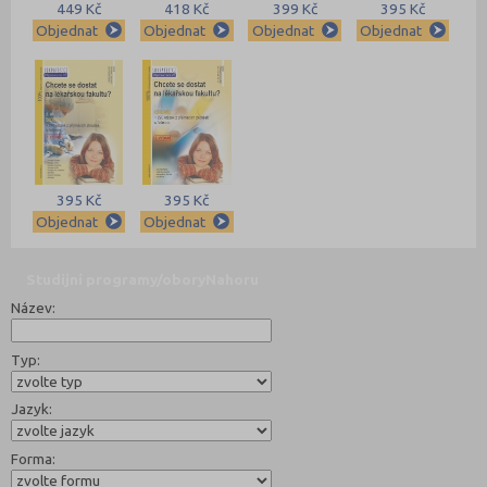
449 Kč
418 Kč
399 Kč
395 Kč
Objednat
Objednat
Objednat
Objednat
395 Kč
395 Kč
Objednat
Objednat
Studijní programy/obory
Nahoru
Název:
Typ:
Jazyk:
Forma: