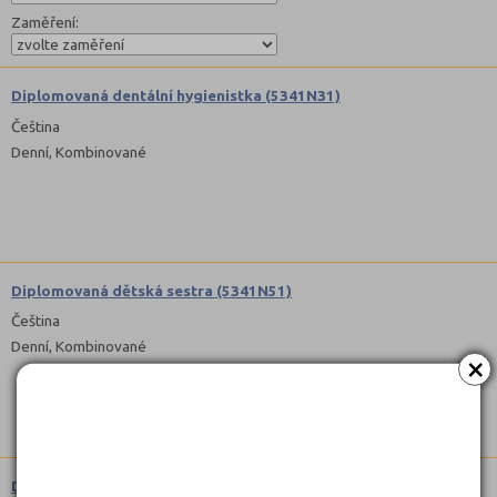
Zaměření:
Diplomovaná dentální hygienistka (5341N31)
Čeština
Denní, Kombinované
Diplomovaná dětská sestra (5341N51)
Čeština
Denní, Kombinované
×
Diplomovaná všeobecná sestra (5341N11)