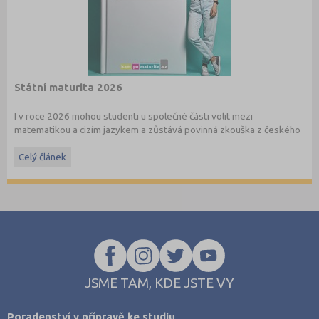
Státní maturita 2026
I v roce 2026 mohou studenti u společné části volit mezi
matematikou a cizím jazykem a zůstává povinná zkouška z českého
jazyka a literatury. Stáhněte si zdarma
e-book
s podrobnými
informacemi.
Celý článek
JSME TAM, KDE JSTE VY
Poradenství v přípravě ke studiu