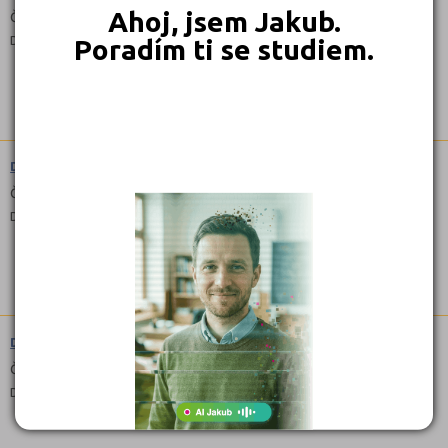
Ahoj, jsem Jakub.
Čeština
Denní, Kombinované
Poradím ti se studiem.
Diplomovaný farmaceutický asistent (5343N11)
Čeština
Denní, Kombinované
Diplomovaný nutriční terapeut (5341N41)
Čeština
Denní, Kombinované