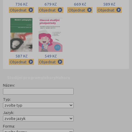
736 Kč
679 Kč
669 Kč
589 Kč
Objednat
Objednat
Objednat
Objednat
587 Kč
549 Kč
Objednat
Objednat
Studijní programy/obory
Nahoru
Název:
Typ:
Jazyk:
Forma: