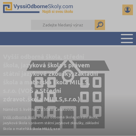
Vyšší odborná škola, střední
PŘEHLED ŠKOL
škola, jazyková škola s právem
PŘÍPRAVA NA PŘIJÍMAČKY
státní jazykové zkoušky, základní
KALENDÁŘ AKCÍ
škola a mateřská škola MILLS,
SEMINÁRKY
s.r.o. (VOŠ a Střední
DALŠÍ DRUHY ŠKOL
zdravot.škola MILLS,s.r.o.)
Náměstí 5. května 2, 25088 Čelákovice
Vyšší odborná škola
>
Vyšší odborná škola, střední škola,
jazyková škola s právem státní jazykové zkoušky, základní
škola a mateřská škola MILLS, s.r.o.