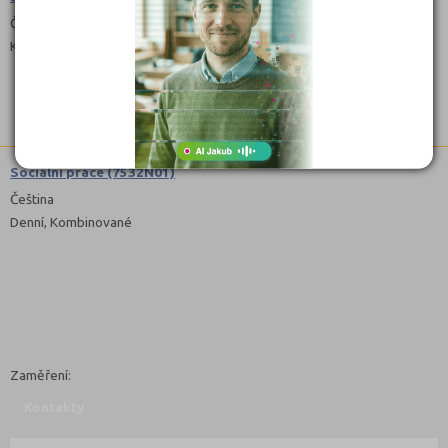
Čeština
Kombinované
Sociální práce (7532N01)
Čeština
Denní, Kombinované
Zaměření:
Kontakty