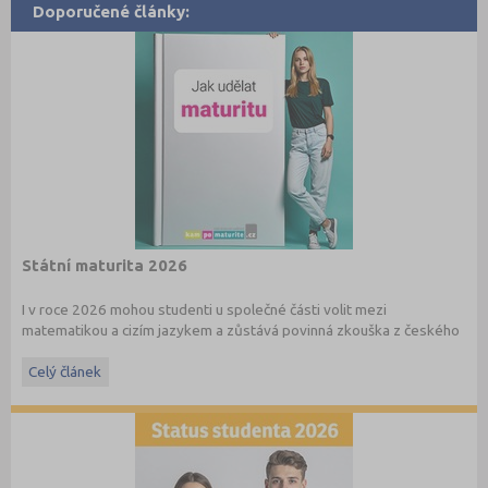
Doporučené články:
Státní maturita 2026
I v roce 2026 mohou studenti u společné části volit mezi
matematikou a cizím jazykem a zůstává povinná zkouška z českého
jazyka a literatury. Stáhněte si zdarma
e-book
s podrobnými
informacemi.
Celý článek