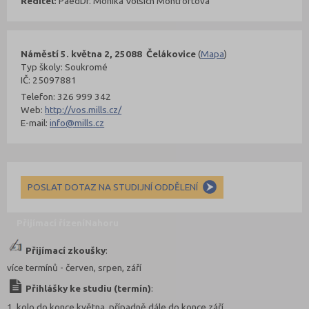
Ředitel:
PaedDr. Monika Volsich Montfortová
Náměstí 5. května 2, 25088 Čelákovice
(
Mapa
)
Typ školy: Soukromé
IČ: 25097881
Telefon: 326 999 342
Web:
http://vos.mills.cz/
E-mail:
info@mills.cz
POSLAT DOTAZ NA STUDIJNÍ ODDĚLENÍ
Přijímací řízení
Nahoru
Přijímací zkoušky
:
více termínů - červen, srpen, září
Přihlášky ke studiu (termín)
:
1. kolo do konce května, případně dále do konce září