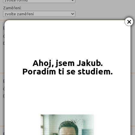
Zaměření:
×
Diplomovaná všeobecná sestra (5341N11)
Čeština
Denní
Ahoj, jsem Jakub.
Poradím ti se studiem.
Diplomovaný farmaceutický asistent (5343N11)
Čeština
Denní, Kombinované
Diplomovaný zdravotní laborant (5343N21)