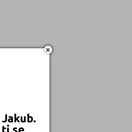
×
 Jakub.
ti se