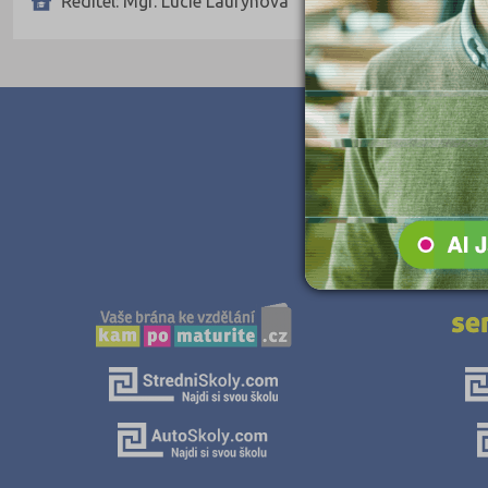
Ředitel: Mgr. Lucie Laurýnová
Teologické
Textilní a obuvnické
Umělecké
Zemědělské a ekologické