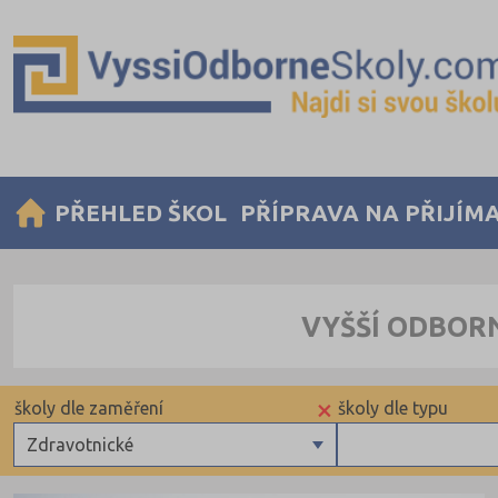
PŘEHLED ŠKOL
PŘÍPRAVA NA PŘIJÍM
VYŠŠÍ ODBOR
×
školy dle zaměření
školy dle typu
Zdravotnické
Zdravotnické
Krajské