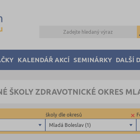
AČKY
KALENDÁŘ AKCÍ
SEMINÁRKY
DALŠÍ 
NÉ ŠKOLY ZDRAVOTNICKÉ OKRES ML
×
školy dle okresů
F
Mladá Boleslav (1)
Blansko (1)