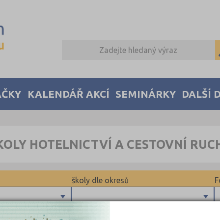
AČKY
KALENDÁŘ AKCÍ
SEMINÁRKY
DALŠÍ 
KOLY HOTELNICTVÍ A CESTOVNÍ RU
školy dle okresů
F