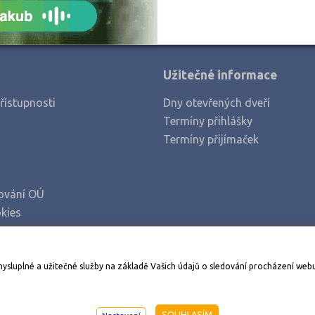
Užitečné informace
řístupnosti
Dny otevřených dveří
Termíny přihlášky
Termíny přijímaček
ování OÚ
kies
Stáhněte si aplikaci Adresář škol
mysluplné a užitečné služby na základě Vašich údajů o sledování procházení web
998-2026
AMOS KamPoMaturite.cz
, s.r.o., stránky vytvořilo
An
SOUHLASÍM