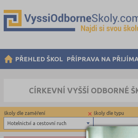
PŘEHLED ŠKOL
PŘÍPRAVA NA PŘIJÍM
CÍRKEVNÍ VYŠŠÍ ODBORNÉ Š
×
školy dle zaměření
školy dle typu
Hotelnictví a cestovní ruch
Zdravotnické