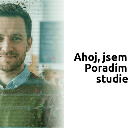
CÍ ZÁZNAMY, PŘEFORMULUJTE PROSÍM VÁŠ DOTAZ 
Ahoj, jsem
Poradím 
JSME TAM, KDE JSTE VY
studi
Naše projekty