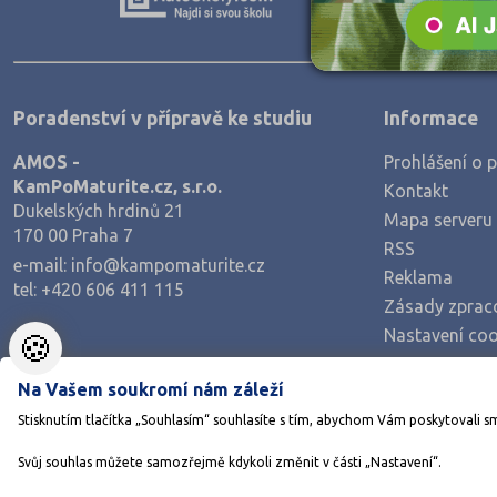
Teologické
Textilní a obuvnické
Umělecké
Poradenství v přípravě ke studiu
Informace
Zemědělské a ekologické
AMOS -
Prohlášení o p
KamPoMaturite.cz, s.r.o.
Kontakt
Dukelských hrdinů 21
Mapa serveru
170 00 Praha 7
RSS
e-mail:
info@kampomaturite.cz
Reklama
tel:
+420 606 411 115
Zásady zprac
Nastavení coo
🍪
Na Vašem soukromí nám záleží
Stisknutím tlačítka „Souhlasím“ souhlasíte s tím, abychom Vám poskytovali s
Svůj souhlas můžete samozřejmě kdykoli změnit v části „Nastavení“.
©1