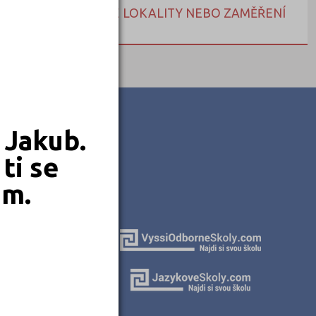
NEBO HLEDEJTE DLE LOKALITY NEBO ZAMĚŘENÍ
 Jakub.
ti se
em.