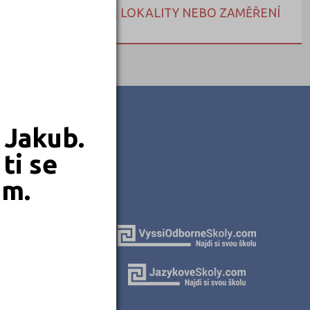
NEBO HLEDEJTE DLE LOKALITY NEBO ZAMĚŘENÍ
 Jakub.
ti se
em.