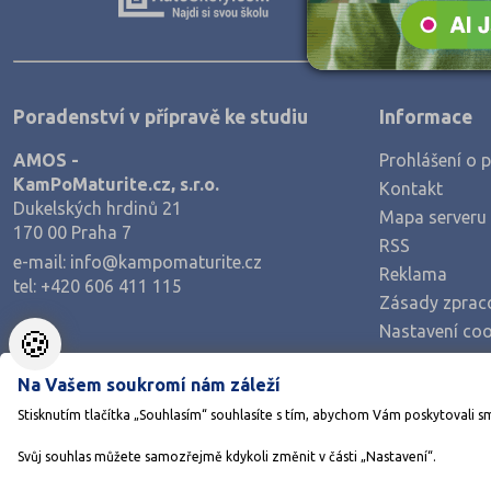
Teologické
Textilní a obuvnické
Umělecké
Poradenství v přípravě ke studiu
Informace
Zemědělské a ekologické
AMOS -
Prohlášení o p
KamPoMaturite.cz, s.r.o.
Kontakt
Dukelských hrdinů 21
Mapa serveru
170 00 Praha 7
RSS
e-mail:
info@kampomaturite.cz
Reklama
tel:
+420 606 411 115
Zásady zprac
Nastavení coo
🍪
Na Vašem soukromí nám záleží
Stisknutím tlačítka „Souhlasím“ souhlasíte s tím, abychom Vám poskytovali s
Svůj souhlas můžete samozřejmě kdykoli změnit v části „Nastavení“.
©1