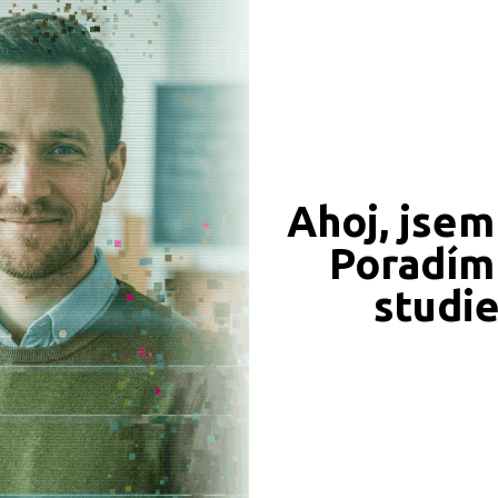
CÍ ZÁZNAMY, PŘEFORMULUJTE PROSÍM VÁŠ DOTAZ 
Ahoj, jsem
Poradím 
JSME TAM, KDE JSTE VY
studi
Naše projekty