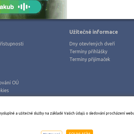
Užitečné informace
řístupnosti
Dny otevřených dveří
Termíny přihlášky
Termíny přijímaček
ování OÚ
kies
Stáhněte si aplikaci Adresář škol
mysluplné a užitečné služby na základě Vašich údajů o sledování procházení web
998-2026
AMOS KamPoMaturite.cz
, s.r.o., stránky vytvořilo
An
SOUHLASÍM