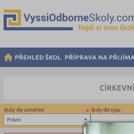
PŘEHLED ŠKOL
PŘÍPRAVA NA PŘIJÍM
CÍRKEVN
×
školy dle zaměření
školy dle typu
Právní
Zdravotnické