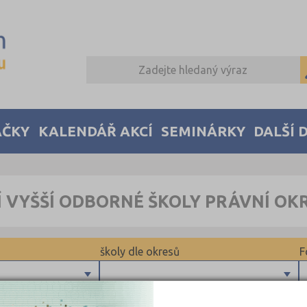
AČKY
KALENDÁŘ AKCÍ
SEMINÁRKY
DALŠÍ 
Í VYŠŠÍ ODBORNÉ ŠKOLY PRÁVNÍ OKR
školy dle okresů
F