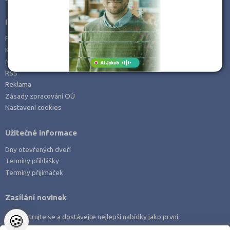
Informace
Prohlášení o přístupnosti
Kontakt
Mapa serveru
RSS
Reklama
Zásady zpracování OÚ
Nastavení cookies
Užitečné informace
Dny otevřených dveří
Termíny přihlášky
Termíny přijímaček
Zasílání novinek
🍪
Zaregistrujte se a dostávejte nejlepší nabídky jako první.