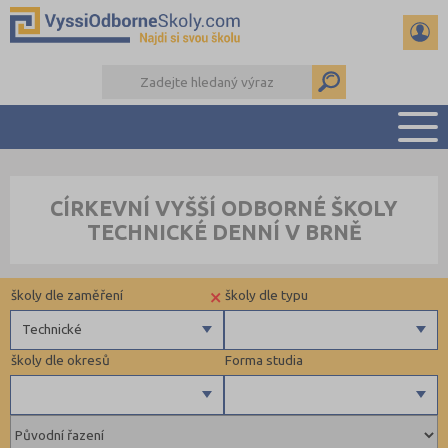
PŘEHLED ŠKOL
CÍRKEVNÍ VYŠŠÍ ODBORNÉ ŠKOLY
PŘÍPRAVA NA PŘIJÍMAČKY
TECHNICKÉ DENNÍ V BRNĚ
KALENDÁŘ AKCÍ
SEMINÁRKY
×
školy dle zaměření
školy dle typu
DALŠÍ DRUHY ŠKOL
Technické
školy dle okresů
Forma studia
Zdravotnické
Veřejné
Ekonomické
Pedagogické