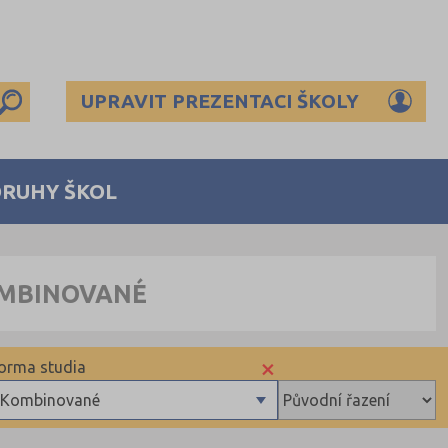
UPRAVIT PREZENTACI ŠKOLY
DRUHY ŠKOL
OMBINOVANÉ
×
orma studia
Kombinované
Denní