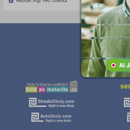
Ředitel: Mgr. Petr Uherka
Teologické
Textilní a obuvnické
Umělecké
Zemědělské a ekologické