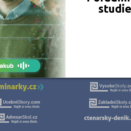
studi
JSME TAM, KDE JSTE VY
Naše projekty