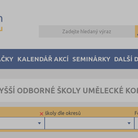
AČKY
KALENDÁŘ AKCÍ
SEMINÁRKY
DALŠÍ 
VYŠŠÍ ODBORNÉ ŠKOLY UMĚLECKÉ K
×
školy dle okresů
F
Praha hlavní město (1)