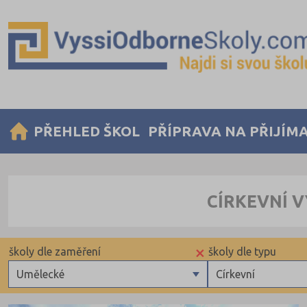
PŘEHLED ŠKOL
PŘÍPRAVA NA PŘIJÍM
CÍRKEVNÍ 
×
školy dle zaměření
školy dle typu
Umělecké
Církevní
Zdravotnické
Krajské