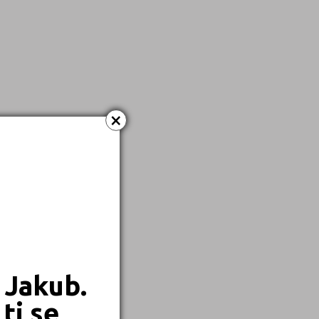
Kombinované
×
 Jakub.
ti se