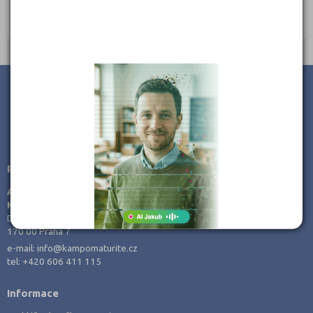
Ředitel: Ing. Mgr. Petr Hart, DiS.
JSME TAM, KDE JSTE VY
Poradenství v přípravě ke studiu
AMOS -
KamPoMaturite.cz, s.r.o.
Dukelských hrdinů 21
170 00 Praha 7
e-mail:
info@kampomaturite.cz
tel:
+420 606 411 115
Informace