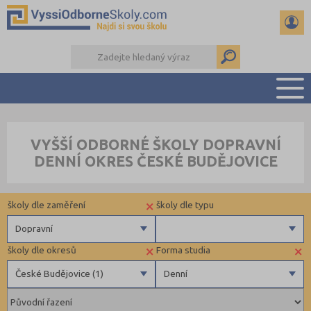
PŘEHLED ŠKOL
VYŠŠÍ ODBORNÉ ŠKOLY DOPRAVNÍ
PŘÍPRAVA NA PŘIJÍMAČKY
DENNÍ OKRES ČESKÉ BUDĚJOVICE
KALENDÁŘ AKCÍ
SEMINÁRKY
×
školy dle zaměření
školy dle typu
DALŠÍ DRUHY ŠKOL
Dopravní
×
×
školy dle okresů
Forma studia
Zdravotnické
Veřejné
České Budějovice (1)
Denní
Ekonomické
Pedagogické
České Budějovice (1)
Denní