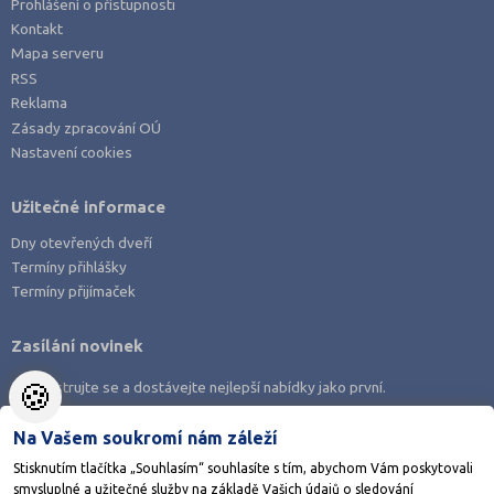
Prohlášení o přístupnosti
Kontakt
Mapa serveru
RSS
Reklama
Zásady zpracování OÚ
Nastavení cookies
Užitečné informace
Dny otevřených dveří
Termíny přihlášky
Termíny přijímaček
Zasílání novinek
🍪
Zaregistrujte se a dostávejte nejlepší nabídky jako první.
Na Vašem soukromí nám záleží
Stisknutím tlačítka „Souhlasím“ souhlasíte s tím, abychom Vám poskytovali
smysluplné a užitečné služby na základě Vašich údajů o sledování