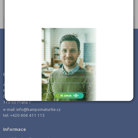
Ředitel: Ing. Ineman Josef
JSME TAM, KDE JSTE VY
Poradenství v přípravě ke studiu
AMOS -
KamPoMaturite.cz, s.r.o.
Dukelských hrdinů 21
170 00 Praha 7
e-mail:
info@kampomaturite.cz
tel:
+420 606 411 115
Informace