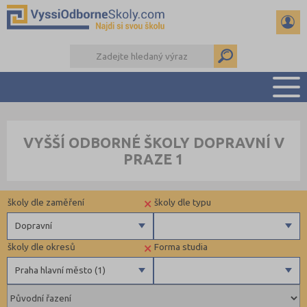
PŘEHLED ŠKOL
VYŠŠÍ ODBORNÉ ŠKOLY DOPRAVNÍ V
PŘÍPRAVA NA PŘIJÍMAČKY
PRAZE 1
KALENDÁŘ AKCÍ
SEMINÁRKY
×
školy dle zaměření
školy dle typu
DALŠÍ DRUHY ŠKOL
Dopravní
×
školy dle okresů
Forma studia
Zdravotnické
Veřejné
Praha hlavní město (1)
Ekonomické
Pedagogické
České Budějovice (1)
Denní