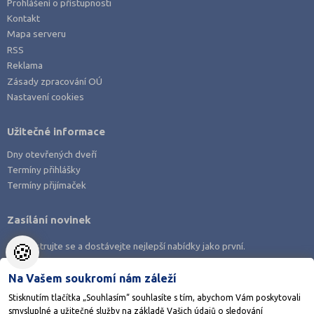
Prohlášení o přístupnosti
Kontakt
Mapa serveru
RSS
Reklama
Zásady zpracování OÚ
Nastavení cookies
Užitečné informace
Dny otevřených dveří
Termíny přihlášky
Termíny přijímaček
Zasílání novinek
🍪
Zaregistrujte se a dostávejte nejlepší nabídky jako první.
Na Vašem soukromí nám záleží
Stisknutím tlačítka „Souhlasím“ souhlasíte s tím, abychom Vám poskytovali
smysluplné a užitečné služby na základě Vašich údajů o sledování