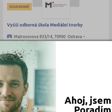
Frýdek-Místek (1)
SOUKROMÉ
Kladno (1)
Most (1)
Vyšší odborná škola Mediální tvorby
Ostrava-město (2)
Matrosovova 833/14, 70900 Ostrava –
Strakonice (1)
Mariánské Hory
Ředitel: Ing. Radan Jünger
Ahoj, jsem
Poradím 