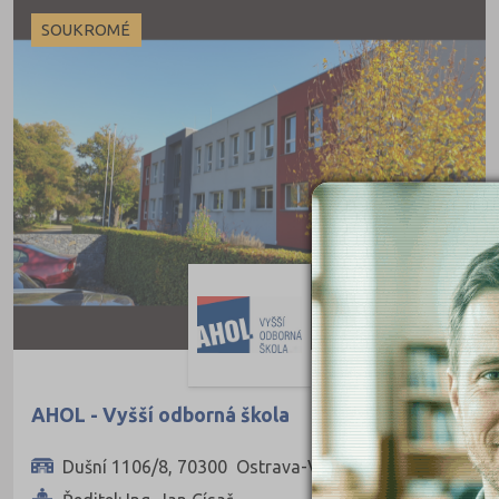
Ekonomické
SOUKROMÉ
Pedagogické
Informatické
Dopravní
Grafické
Hotelnictví a cestovní ruch
Humanitní
Obchod, podnikání, služby
Policejní a vojenské
Potravinářské
Právní
AHOL - Vyšší odborná škola
Sportovní
Dušní 1106/8, 70300 Ostrava-Vítkovice
Technické