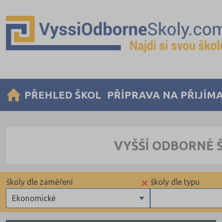
PŘEHLED ŠKOL
PŘÍPRAVA NA PŘIJÍM
VYŠŠÍ ODBORNÉ 
×
školy dle zaměření
školy dle typu
Ekonomické
Zdravotnické
Soukromé