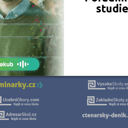
studi
JSME TAM, KDE JSTE VY
Naše projekty