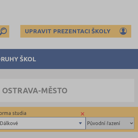
UPRAVIT PREZENTACI ŠKOLY
DRUHY ŠKOL
S OSTRAVA-MĚSTO
×
orma studia
Dálkové
Denní