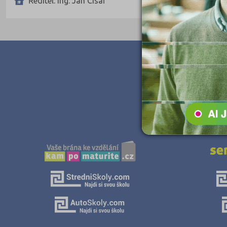
Ředitel: Ing. Jan Císař
Teologické
Textilní a obuvnické
Umělecké
Zemědělské a ekologické