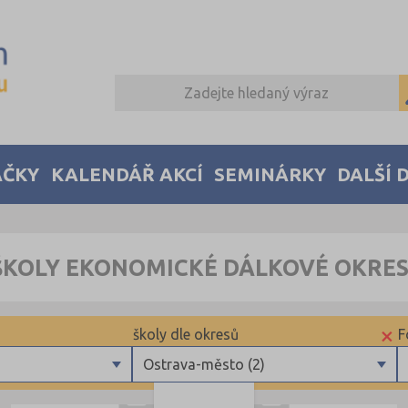
AČKY
KALENDÁŘ AKCÍ
SEMINÁRKY
DALŠÍ 
ŠKOLY EKONOMICKÉ DÁLKOVÉ OKRE
×
školy dle okresů
F
Ostrava-město (2)
Brno-město (2)