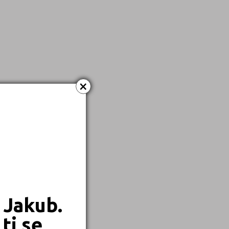
Dálkové
×
 Jakub.
ti se