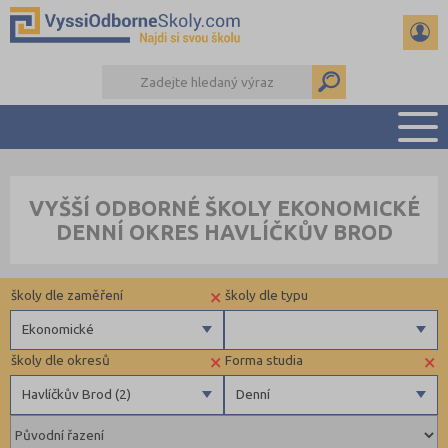
PŘEHLED ŠKOL
VYŠŠÍ ODBORNÉ ŠKOLY EKONOMICKÉ
PŘÍPRAVA NA PŘIJÍMAČKY
DENNÍ OKRES HAVLÍČKŮV BROD
KALENDÁŘ AKCÍ
SEMINÁRKY
×
školy dle zaměření
školy dle typu
DALŠÍ DRUHY ŠKOL
Ekonomické
×
×
školy dle okresů
Forma studia
Zdravotnické
Veřejné
Havlíčkův Brod (2)
Denní
Ekonomické
Pedagogické
Blansko (1)
Denní