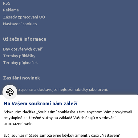
RSS
Reklama
Zásady zpracování OÚ
Nastavení cookies
Užitečné informace
Dny otevřených dveří
Termíny přihlášky
Termíny přijímaček
Zasílání novinek
🍪
Zaregistrujte se a dostávejte nejlepší nabídky jako první.
Na Vašem soukromí nám záleží
Stisknutím tlačítka „Souhlasím“ souhlasíte s tím, abychom Vám poskytovali
smysluplné a užitečné služby na základě Vašich údajů o sledování
Stáhněte si aplikaci Adresář škol
procházení webu.
Svůj souhlas můžete samozřejmě kdykoli změnit v části „Nastavení“.