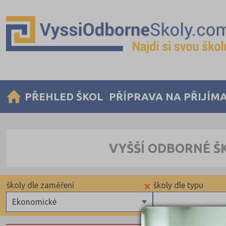
PŘEHLED ŠKOL
PŘÍPRAVA NA PŘIJÍM
VYŠŠÍ ODBORNÉ Š
×
školy dle zaměření
školy dle typu
Ekonomické
Zdravotnické