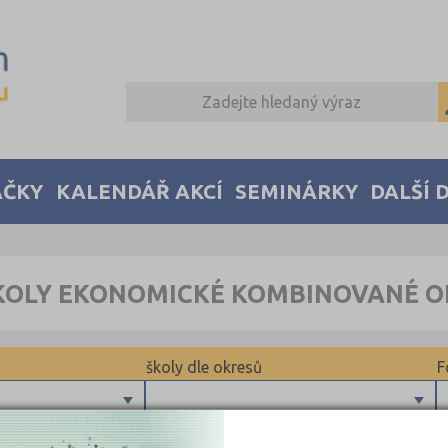
AČKY
KALENDÁŘ AKCÍ
SEMINÁRKY
DALŠÍ 
KOLY EKONOMICKÉ KOMBINOVANÉ 
školy dle okresů
F
Brno-město (1)