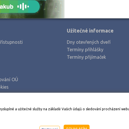
Užitečné informace
řístupnosti
Dny otevřených dveří
Termíny přihlášky
Termíny přijímaček
ování OÚ
kies
Stáhněte si aplikaci Adresář škol
mysluplné a užitečné služby na základě Vašich údajů o sledování procházení web
998-2026
AMOS KamPoMaturite.cz
, s.r.o., stránky vytvořilo
An
SOUHLASÍM