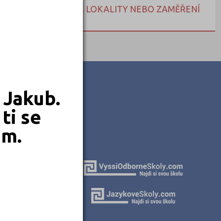
NEBO HLEDEJTE DLE LOKALITY NEBO ZAMĚŘENÍ
 Jakub.
ti se
em.