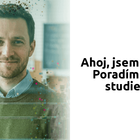
CÍ ZÁZNAMY, PŘEFORMULUJTE PROSÍM VÁŠ DOTAZ 
Frýdek-Místek (1)
Hradec Králové (1)
Klatovy (1)
Most (1)
Zlín (1)
Ahoj, jsem
Poradím 
JSME TAM, KDE JSTE VY
studi
Naše projekty