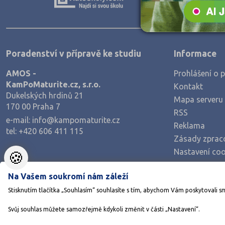
Teologické
Textilní a obuvnické
Umělecké
Poradenství v přípravě ke studiu
Informace
Zemědělské a ekologické
AMOS -
Prohlášení o p
KamPoMaturite.cz, s.r.o.
Kontakt
Dukelských hrdinů 21
Mapa serveru
170 00 Praha 7
RSS
e-mail:
info@kampomaturite.cz
Reklama
tel:
+420 606 411 115
Zásady zprac
Nastavení coo
🍪
Na Vašem soukromí nám záleží
Stisknutím tlačítka „Souhlasím“ souhlasíte s tím, abychom Vám poskytovali s
Svůj souhlas můžete samozřejmě kdykoli změnit v části „Nastavení“.
©1