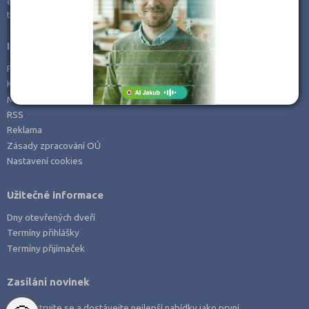
e-mail:
info@kampomaturite.cz
Zemědělské a ekologické
tel:
+420 606 411 115
Informace
Prohlášení o přístupnosti
Kontakt
Mapa serveru
RSS
Reklama
Zásady zpracování OÚ
Nastavení cookies
Užitečné informace
Dny otevřených dveří
Termíny přihlášky
Termíny přijímaček
Zasílání novinek
Zaregistrujte se a dostávejte nejlepší nabídky jako první.