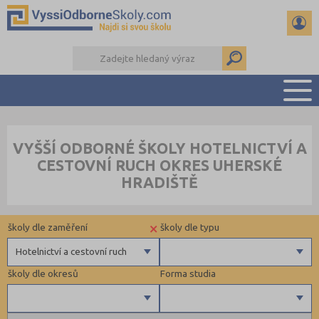
PŘEHLED ŠKOL
VYŠŠÍ ODBORNÉ ŠKOLY HOTELNICTVÍ A
PŘÍPRAVA NA PŘIJÍMAČKY
CESTOVNÍ RUCH OKRES UHERSKÉ
KALENDÁŘ AKCÍ
HRADIŠTĚ
SEMINÁRKY
DALŠÍ DRUHY ŠKOL
×
školy dle zaměření
školy dle typu
Hotelnictví a cestovní ruch
školy dle okresů
Forma studia
Zdravotnické
Ekonomické