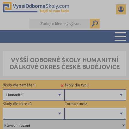
PŘEHLED ŠKOL
VYŠŠÍ ODBORNÉ ŠKOLY HUMANITNÍ
PŘÍPRAVA NA PŘIJÍMAČKY
DÁLKOVÉ OKRES ČESKÉ BUDĚJOVICE
KALENDÁŘ AKCÍ
SEMINÁRKY
×
školy dle zaměření
školy dle typu
DALŠÍ DRUHY ŠKOL
Humanitní
školy dle okresů
Forma studia
Zdravotnické
Ekonomické
Pedagogické
Brno-město (1)
Denní