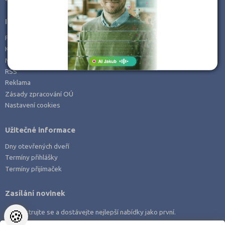
Informace
Prohlášení o přístupnosti
Kontakt
Mapa serveru
RSS
Reklama
Zásady zpracování OÚ
Nastavení cookies
Užitečné informace
Dny otevřených dveří
Termíny přihlášky
Termíny přijímaček
Zasílání novinek
🍪
Zaregistrujte se a dostávejte nejlepší nabídky jako první.