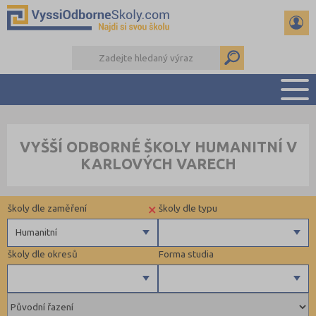
PŘEHLED ŠKOL
VYŠŠÍ ODBORNÉ ŠKOLY HUMANITNÍ V
PŘÍPRAVA NA PŘIJÍMAČKY
KARLOVÝCH VARECH
KALENDÁŘ AKCÍ
SEMINÁRKY
×
školy dle zaměření
školy dle typu
DALŠÍ DRUHY ŠKOL
Humanitní
školy dle okresů
Forma studia
Zdravotnické
Ekonomické
Pedagogické
Brno-město (1)