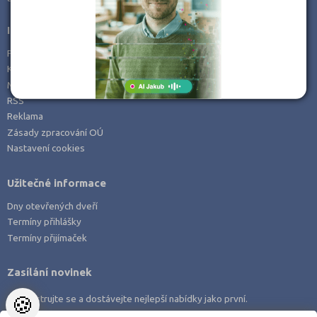
Informace
Prohlášení o přístupnosti
Kontakt
Mapa serveru
RSS
Reklama
Zásady zpracování OÚ
Nastavení cookies
Užitečné informace
Dny otevřených dveří
Termíny přihlášky
Termíny přijímaček
Zasílání novinek
🍪
Zaregistrujte se a dostávejte nejlepší nabídky jako první.