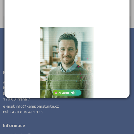
Ředitel: Ing. Marie Fiřtíková
JSME TAM, KDE JSTE VY
Poradenství v přípravě ke studiu
AMOS -
KamPoMaturite.cz, s.r.o.
Dukelských hrdinů 21
170 00 Praha 7
e-mail:
info@kampomaturite.cz
tel:
+420 606 411 115
Informace