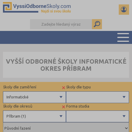
PŘEHLED ŠKOL
VYŠŠÍ ODBORNÉ ŠKOLY INFORMATICKÉ
PŘÍPRAVA NA PŘIJÍMAČKY
OKRES PŘÍBRAM
KALENDÁŘ AKCÍ
SEMINÁRKY
×
školy dle zaměření
školy dle typu
DALŠÍ DRUHY ŠKOL
Informatické
×
školy dle okresů
Forma studia
Zdravotnické
Krajské
Příbram (1)
Ekonomické
Pedagogické
Hradec Králové (1)
Denní