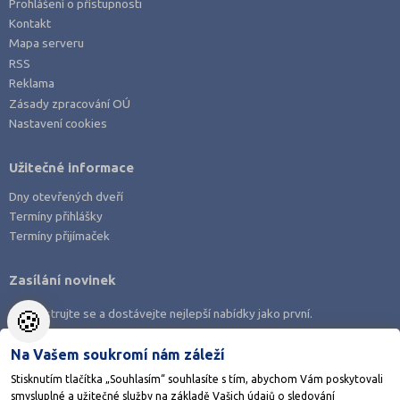
Prohlášení o přístupnosti
Kontakt
Mapa serveru
RSS
Reklama
Zásady zpracování OÚ
Nastavení cookies
Užitečné informace
Dny otevřených dveří
Termíny přihlášky
Termíny přijímaček
Zasílání novinek
🍪
Zaregistrujte se a dostávejte nejlepší nabídky jako první.
Na Vašem soukromí nám záleží
Stisknutím tlačítka „Souhlasím“ souhlasíte s tím, abychom Vám poskytovali
smysluplné a užitečné služby na základě Vašich údajů o sledování