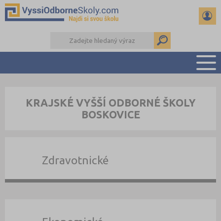
PŘEHLED ŠKOL
KRAJSKÉ VYŠŠÍ ODBORNÉ ŠKOLY
PŘÍPRAVA NA PŘIJÍMAČKY
BOSKOVICE
KALENDÁŘ AKCÍ
SEMINÁRKY
DALŠÍ DRUHY ŠKOL
Zdravotnické