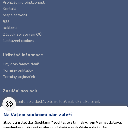
Prohlášení o přístupnosti
Kontakt
Mapa serveru
RSS
Reklama
Zásady zpracování OÚ
Nastavení cookies
Užitečné informace
Dny otevřených dveří
Termíny přihlášky
Termíny přijímaček
Zasílání novinek
🍪
Zaregistrujte se a dostávejte nejlepší nabídky jako první.
Na Vašem soukromí nám záleží
Stisknutím tlačítka „Souhlasím“ souhlasíte s tím, abychom Vám poskytovali
smysluplné a užitečné služby na základě Vašich údajů o sledování