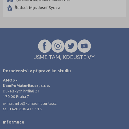
Strakonice (1)
Ředitel: Mgr. Josef Sychra
Svitavy (1)
Šumperk (1)
Trutnov (1)
Ústí nad Orlicí (1)
Znojmo (1)
JSME TAM, KDE JSTE VY
Poradenství v přípravě ke studiu
AMOS -
KamPoMaturite.cz, s.r.o.
Dukelských hrdinů 21
170 00 Praha 7
e-mail:
info@kampomaturite.cz
tel:
+420 606 411 115
Informace