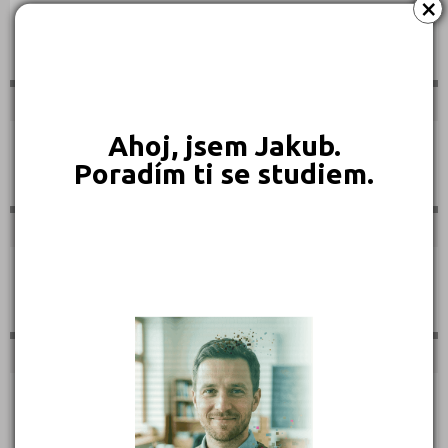
×
Sportovní
Ahoj, jsem Jakub.
Technické
Poradím ti se studiem.
Teologické
Textilní a obuvnické