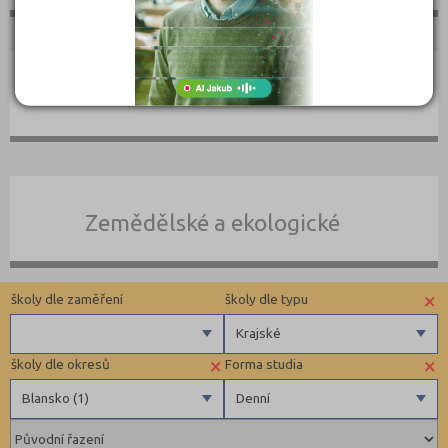
Umělecké
Zemědělské a ekologické
×
školy dle zaměření
školy dle typu
Krajské
×
×
školy dle okresů
Forma studia
Zdravotnické
Krajské
Blansko (1)
Denní
Ekonomické
Pedagogické
Blansko (1)
Denní