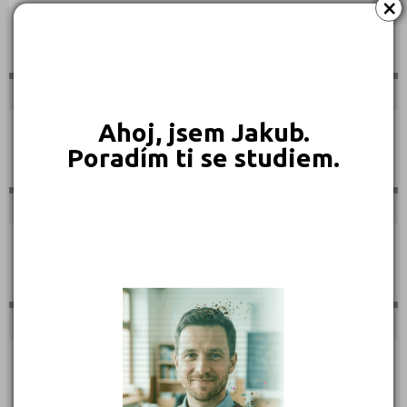
×
Sportovní
Ahoj, jsem Jakub.
Technické
Poradím ti se studiem.
Teologické
Textilní a obuvnické