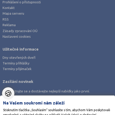
Prohlášení o přístupnosti
Kontakt
Mapa serveru
RSS
Reklama
Zásady zpracování OÚ
Nastavení cookies
Užitečné informace
Dny otevřených dveří
Termíny přihlášky
Termíny přijímaček
Zasílání novinek
🍪
Zaregistrujte se a dostávejte nejlepší nabídky jako první.
Na Vašem soukromí nám záleží
Stisknutím tlačítka „Souhlasím“ souhlasíte s tím, abychom Vám poskytovali
smysluplné a užitečné služby na základě Vašich údajů o sledování