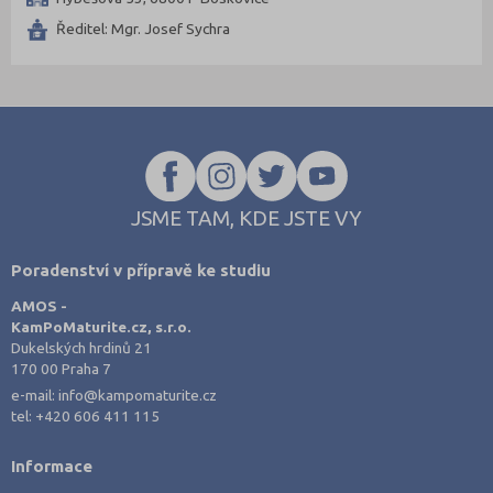
Strakonice (1)
Ředitel: Mgr. Josef Sychra
Svitavy (1)
Trutnov (1)
Ústí nad Orlicí (1)
Znojmo (1)
JSME TAM, KDE JSTE VY
Poradenství v přípravě ke studiu
AMOS -
KamPoMaturite.cz, s.r.o.
Dukelských hrdinů 21
170 00 Praha 7
e-mail:
info@kampomaturite.cz
tel:
+420 606 411 115
Informace