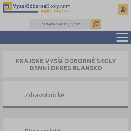
PŘEHLED ŠKOL
KRAJSKÉ VYŠŠÍ ODBORNÉ ŠKOLY
PŘÍPRAVA NA PŘIJÍMAČKY
DENNÍ OKRES BLANSKO
KALENDÁŘ AKCÍ
SEMINÁRKY
DALŠÍ DRUHY ŠKOL
Zdravotnické