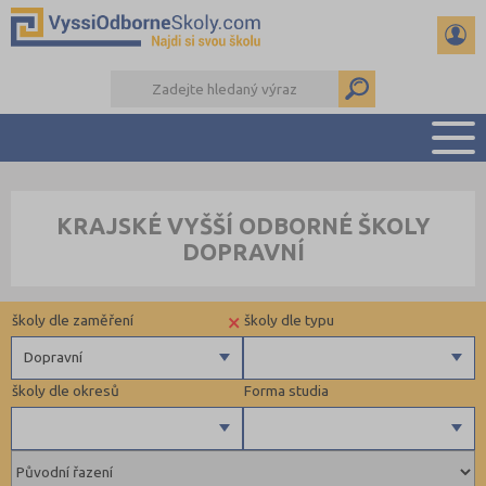
PŘEHLED ŠKOL
KRAJSKÉ VYŠŠÍ ODBORNÉ ŠKOLY
PŘÍPRAVA NA PŘIJÍMAČKY
DOPRAVNÍ
KALENDÁŘ AKCÍ
SEMINÁRKY
×
školy dle zaměření
školy dle typu
DALŠÍ DRUHY ŠKOL
Dopravní
školy dle okresů
Forma studia
Zdravotnické
Soukromé
Ekonomické
Veřejné
Pedagogické