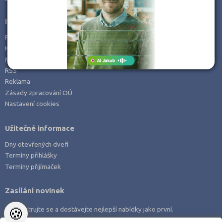
Informace
Prohlášení o přístupnosti
Kontakt
Mapa serveru
RSS
Reklama
Zásady zpracování OÚ
Nastavení cookies
Užitečné informace
Dny otevřených dveří
Termíny přihlášky
Termíny přijímaček
Zasílání novinek
🍪
Zaregistrujte se a dostávejte nejlepší nabídky jako první.