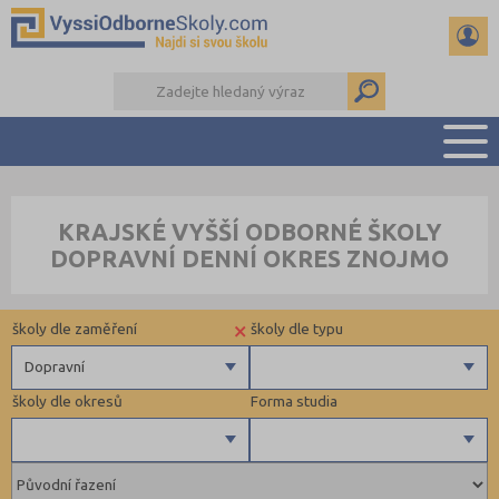
PŘEHLED ŠKOL
KRAJSKÉ VYŠŠÍ ODBORNÉ ŠKOLY
PŘÍPRAVA NA PŘIJÍMAČKY
DOPRAVNÍ DENNÍ OKRES ZNOJMO
KALENDÁŘ AKCÍ
SEMINÁRKY
×
školy dle zaměření
školy dle typu
DALŠÍ DRUHY ŠKOL
Dopravní
školy dle okresů
Forma studia
Zdravotnické
Ekonomické
Pedagogické