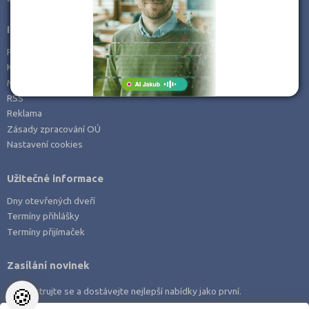
Informace
Prohlášení o přístupnosti
Kontakt
Mapa serveru
RSS
Reklama
Zásady zpracování OÚ
Nastavení cookies
Užitečné informace
Dny otevřených dveří
Termíny přihlášky
Termíny přijímaček
Zasílání novinek
🍪
Zaregistrujte se a dostávejte nejlepší nabídky jako první.