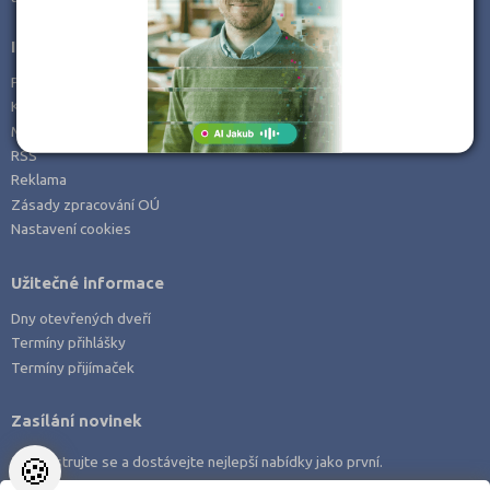
Informace
Prohlášení o přístupnosti
Kontakt
Mapa serveru
RSS
Reklama
Zásady zpracování OÚ
Nastavení cookies
Užitečné informace
Dny otevřených dveří
Termíny přihlášky
Termíny přijímaček
Zasílání novinek
🍪
Zaregistrujte se a dostávejte nejlepší nabídky jako první.