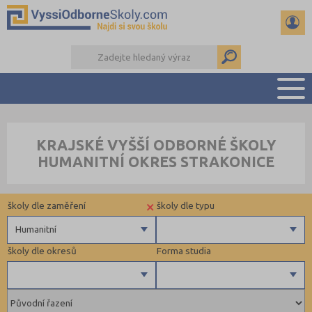
PŘEHLED ŠKOL
KRAJSKÉ VYŠŠÍ ODBORNÉ ŠKOLY
PŘÍPRAVA NA PŘIJÍMAČKY
HUMANITNÍ OKRES STRAKONICE
KALENDÁŘ AKCÍ
SEMINÁRKY
×
školy dle zaměření
školy dle typu
DALŠÍ DRUHY ŠKOL
Humanitní
školy dle okresů
Forma studia
Zdravotnické
Ekonomické
Pedagogické