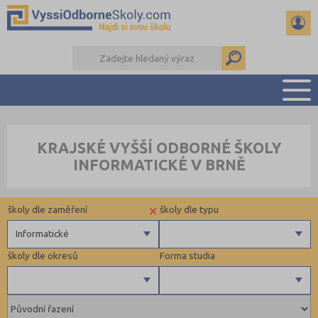
PŘEHLED ŠKOL
KRAJSKÉ VYŠŠÍ ODBORNÉ ŠKOLY
PŘÍPRAVA NA PŘIJÍMAČKY
INFORMATICKÉ V BRNĚ
KALENDÁŘ AKCÍ
SEMINÁRKY
×
školy dle zaměření
školy dle typu
DALŠÍ DRUHY ŠKOL
Informatické
školy dle okresů
Forma studia
Zdravotnické
Ekonomické
Pedagogické
Příbram (1)