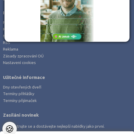
Informace
Prohlášení o přístupnosti
Kontakt
Mapa serveru
RSS
Reklama
Zásady zpracování OÚ
Nastavení cookies
Užitečné informace
Dny otevřených dveří
Termíny přihlášky
Termíny přijímaček
Zasílání novinek
🍪
Zaregistrujte se a dostávejte nejlepší nabídky jako první.