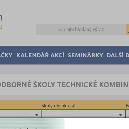
AČKY
KALENDÁŘ AKCÍ
SEMINÁRKY
DALŠÍ 
ODBORNÉ ŠKOLY TECHNICKÉ KOMBI
školy dle okresů
F
Kutná Hora (1)