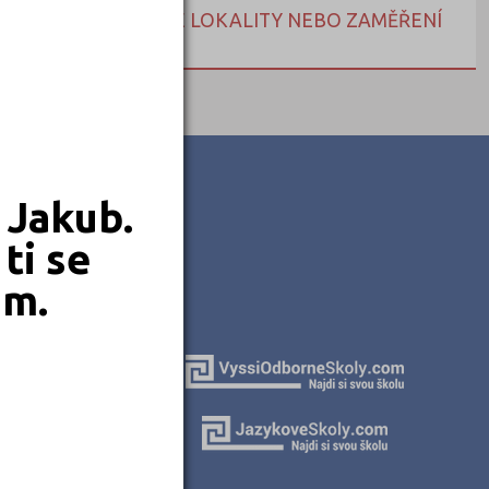
NEBO HLEDEJTE DLE LOKALITY NEBO ZAMĚŘENÍ
 Jakub.
ti se
em.