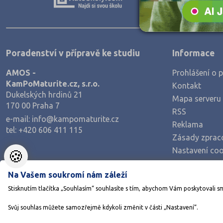
Teologické
Textilní a obuvnické
Umělecké
Poradenství v přípravě ke studiu
Informace
Zemědělské a ekologické
AMOS -
Prohlášení o p
KamPoMaturite.cz, s.r.o.
Kontakt
Dukelských hrdinů 21
Mapa serveru
170 00 Praha 7
RSS
e-mail:
info@kampomaturite.cz
Reklama
tel:
+420 606 411 115
Zásady zprac
Nastavení coo
🍪
Na Vašem soukromí nám záleží
Stisknutím tlačítka „Souhlasím“ souhlasíte s tím, abychom Vám poskytovali s
Svůj souhlas můžete samozřejmě kdykoli změnit v části „Nastavení“.
©1