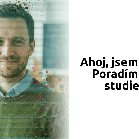
CÍ ZÁZNAMY, PŘEFORMULUJTE PROSÍM VÁŠ DOTAZ 
Ahoj, jsem
Poradím 
JSME TAM, KDE JSTE VY
studi
Naše projekty