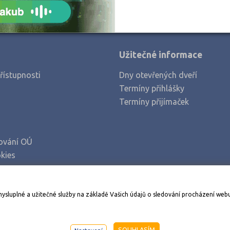
Užitečné informace
řístupnosti
Dny otevřených dveří
Termíny přihlášky
Termíny přijímaček
ování OÚ
kies
Stáhněte si aplikaci Adresář škol
mysluplné a užitečné služby na základě Vašich údajů o sledování procházení web
998-2026
AMOS KamPoMaturite.cz
, s.r.o., stránky vytvořilo
An
SOUHLASÍM