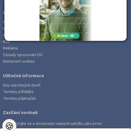
Informace
Prohlášení o přístupnosti
Kontakt
Mapa serveru
RSS
Reklama
Zásady zpracování OÚ
Nastavení cookies
Užitečné informace
Dny otevřených dveří
Termíny přihlášky
Termíny přijímaček
Zasílání novinek
🍪
Zaregistrujte se a dostávejte nejlepší nabídky jako první.