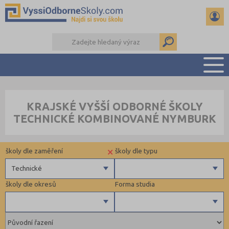
PŘEHLED ŠKOL
KRAJSKÉ VYŠŠÍ ODBORNÉ ŠKOLY
PŘÍPRAVA NA PŘIJÍMAČKY
TECHNICKÉ KOMBINOVANÉ NYMBURK
KALENDÁŘ AKCÍ
SEMINÁRKY
×
školy dle zaměření
školy dle typu
DALŠÍ DRUHY ŠKOL
Technické
školy dle okresů
Forma studia
Zdravotnické
Ekonomické
Pedagogické
Kutná Hora (1)