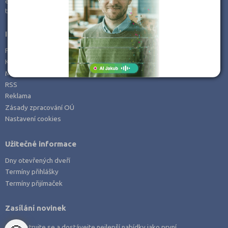
e-mail:
info@kampomaturite.cz
Zemědělské a ekologické
tel:
+420 606 411 115
Informace
Prohlášení o přístupnosti
Kontakt
Mapa serveru
RSS
Reklama
Zásady zpracování OÚ
Nastavení cookies
Užitečné informace
Dny otevřených dveří
Termíny přihlášky
Termíny přijímaček
Zasílání novinek
Zaregistrujte se a dostávejte nejlepší nabídky jako první.