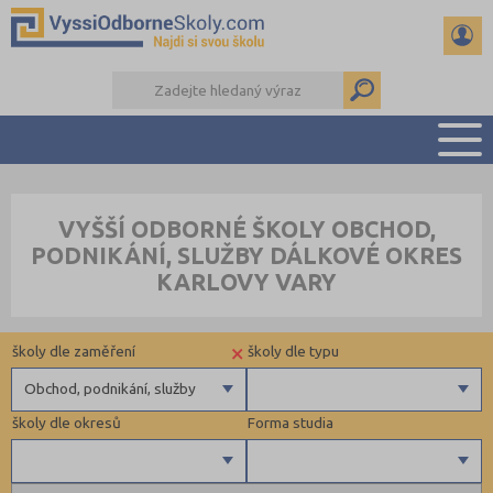
PŘEHLED ŠKOL
VYŠŠÍ ODBORNÉ ŠKOLY OBCHOD,
PŘÍPRAVA NA PŘIJÍMAČKY
PODNIKÁNÍ, SLUŽBY DÁLKOVÉ OKRES
KALENDÁŘ AKCÍ
KARLOVY VARY
SEMINÁRKY
DALŠÍ DRUHY ŠKOL
×
školy dle zaměření
školy dle typu
Obchod, podnikání, služby
školy dle okresů
Forma studia
Zdravotnické
Ekonomické