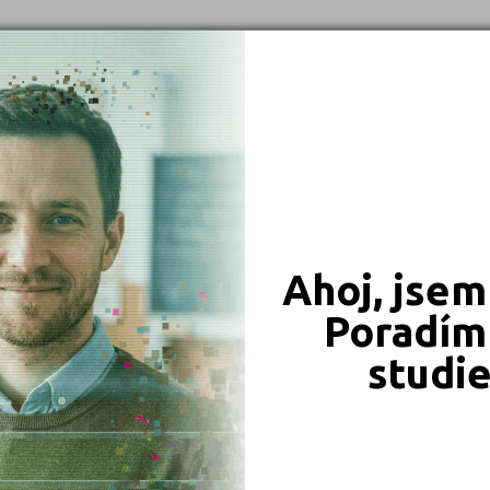
Praha hlavní město (1)
Ahoj, jsem
Poradím 
studi
JSME TAM, KDE JSTE VY
Naše projekty