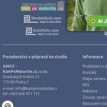
Teologické
Textilní a obuvnické
Umělecké
Zemědělské a ekologické
Poradenství v přípravě ke studiu
Informace
AMOS -
Prohlášení o p
KamPoMaturite.cz, s.r.o.
Kontakt
Dukelských hrdinů 21
Mapa serveru
170 00 Praha 7
RSS
e-mail:
info@kampomaturite.cz
Reklama
tel:
+420 606 411 115
Zásady zprac
Nastavení coo
🍪