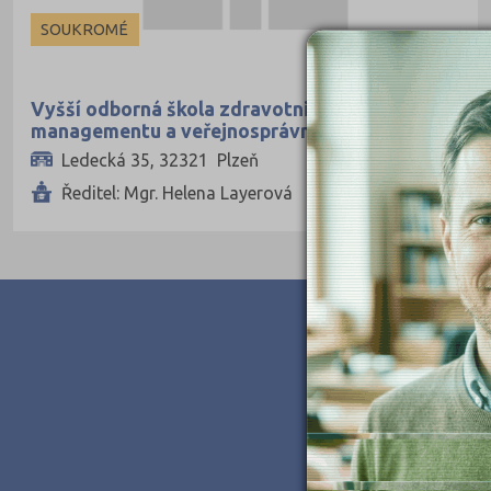
Ekonomické
SOUKROMÉ
Pedagogické
Informatické
Vyšší odborná škola zdravotnická,
managementu a veřejnosprávních studií, s.r.o.
Dopravní
Ledecká 35, 32321 Plzeň
Grafické
Ředitel: Mgr. Helena Layerová
Hotelnictví a cestovní ruch
Humanitní
Obchod, podnikání, služby
Policejní a vojenské
Potravinářské
Právní
Sportovní
Technické