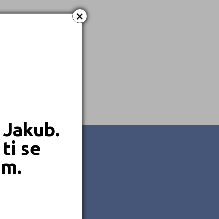
×
Kombinované
 Jakub.
ti se
em.