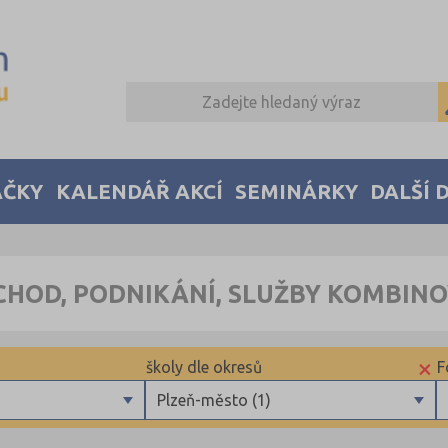
AČKY
KALENDÁŘ AKCÍ
SEMINÁRKY
DALŠÍ 
CHOD, PODNIKÁNÍ, SLUŽBY KOMBIN
×
školy dle okresů
F
Plzeň-město (1)
Plzeň-město (1)