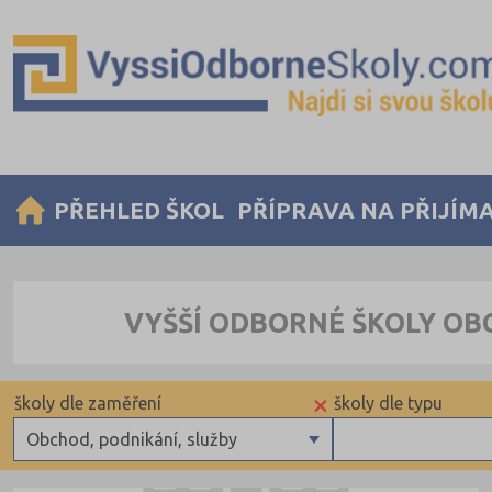
PŘEHLED ŠKOL
PŘÍPRAVA NA PŘIJÍM
VYŠŠÍ ODBORNÉ ŠKOLY OB
×
školy dle zaměření
školy dle typu
Obchod, podnikání, služby
Zdravotnické
Soukromé