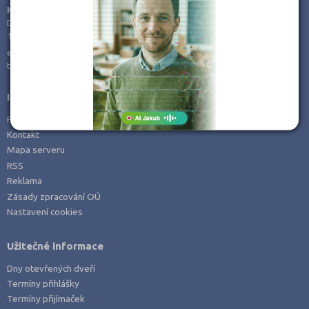
KamPoMaturite.cz, s.r.o.
Dukelských hrdinů 21
170 00 Praha 7
e-mail:
info@kampomaturite.cz
tel:
+420 606 411 115
Informace
Prohlášení o přístupnosti
Kontakt
Mapa serveru
RSS
Reklama
Zásady zpracování OÚ
Nastavení cookies
Užitečné informace
Dny otevřených dveří
Termíny přihlášky
Termíny přijímaček