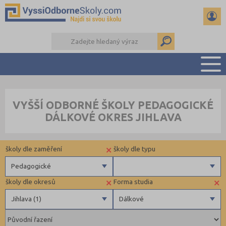
PŘEHLED ŠKOL
VYŠŠÍ ODBORNÉ ŠKOLY PEDAGOGICKÉ
PŘÍPRAVA NA PŘIJÍMAČKY
DÁLKOVÉ OKRES JIHLAVA
KALENDÁŘ AKCÍ
SEMINÁRKY
×
školy dle zaměření
školy dle typu
DALŠÍ DRUHY ŠKOL
Pedagogické
×
×
školy dle okresů
Forma studia
Zdravotnické
Soukromé
Jihlava (1)
Dálkové
Ekonomické
Pedagogické
Děčín (1)
Denní