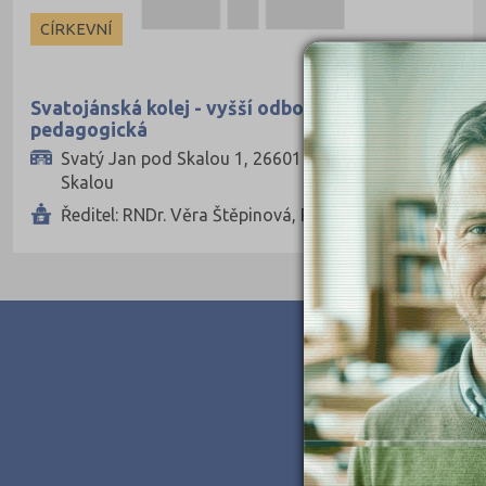
Ekonomické
CÍRKEVNÍ
Pedagogické
Informatické
Svatojánská kolej - vyšší odborná škola
pedagogická
Dopravní
Svatý Jan pod Skalou 1, 26601 Svatý Jan pod
Grafické
Skalou
Hotelnictví a cestovní ruch
Ředitel: RNDr. Věra Štěpinová, PhD.
Humanitní
Obchod, podnikání, služby
Policejní a vojenské
Potravinářské
Právní
Sportovní
Technické