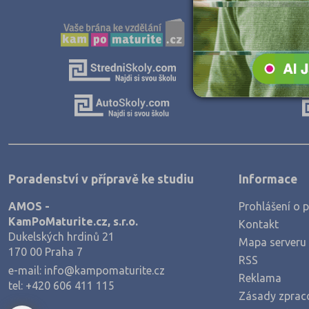
Teologické
Textilní a obuvnické
Umělecké
Zemědělské a ekologické
Poradenství v přípravě ke studiu
Informace
AMOS -
Prohlášení o p
KamPoMaturite.cz, s.r.o.
Kontakt
Dukelských hrdinů 21
Mapa serveru
170 00 Praha 7
RSS
e-mail:
info@kampomaturite.cz
Reklama
tel:
+420 606 411 115
Zásady zprac