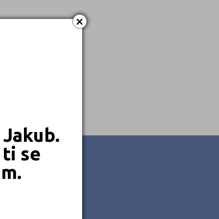
Kombinované
×
 Jakub.
ti se
em.