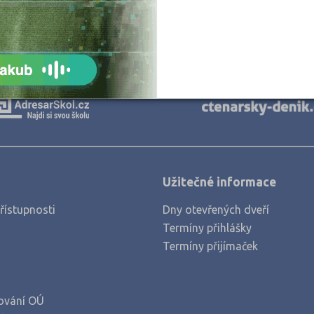
Plzeň-město (3)
Praha hlavní město (7)
Praha-východ (1)
Prachatice (1)
Příbram (1)
Svitavy (1)
Užitečné informace
řístupnosti
Dny otevřených dveří
Termíny přihlášky
Termíny přijímaček
ování OÚ