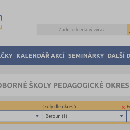
AČKY
KALENDÁŘ AKCÍ
SEMINÁRKY
DALŠÍ 
DBORNÉ ŠKOLY PEDAGOGICKÉ OKRE
×
školy dle okresů
F
Beroun (1)
Beroun (1)