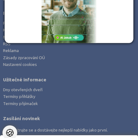
Informace
Prohlášení o přístupnosti
Kontakt
Mapa serveru
RSS
Reklama
Zásady zpracování OÚ
Nastavení cookies
Užitečné informace
Dny otevřených dveří
Termíny přihlášky
Termíny přijímaček
Zasílání novinek
🍪
Zaregistrujte se a dostávejte nejlepší nabídky jako první.