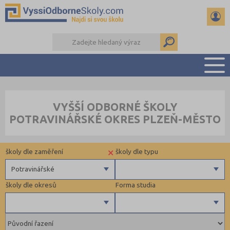
PŘEHLED ŠKOL
VYŠŠÍ ODBORNÉ ŠKOLY
PŘÍPRAVA NA PŘIJÍMAČKY
POTRAVINÁŘSKÉ OKRES PLZEŇ-MĚSTO
KALENDÁŘ AKCÍ
SEMINÁRKY
×
školy dle zaměření
školy dle typu
DALŠÍ DRUHY ŠKOL
Potravinářské
školy dle okresů
Forma studia
Zdravotnické
Ekonomické
Pedagogické
Kroměříž (1)