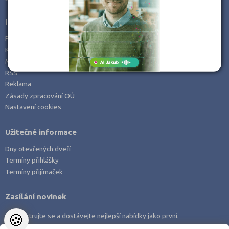
Informace
Prohlášení o přístupnosti
Kontakt
Mapa serveru
RSS
Reklama
Zásady zpracování OÚ
Nastavení cookies
Užitečné informace
Dny otevřených dveří
Termíny přihlášky
Termíny přijímaček
Zasílání novinek
🍪
Zaregistrujte se a dostávejte nejlepší nabídky jako první.