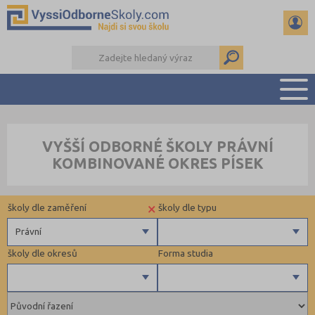
PŘEHLED ŠKOL
VYŠŠÍ ODBORNÉ ŠKOLY PRÁVNÍ
PŘÍPRAVA NA PŘIJÍMAČKY
KOMBINOVANÉ OKRES PÍSEK
KALENDÁŘ AKCÍ
SEMINÁRKY
×
školy dle zaměření
školy dle typu
DALŠÍ DRUHY ŠKOL
Právní
školy dle okresů
Forma studia
Zdravotnické
Ekonomické
Pedagogické
Brno-město (1)