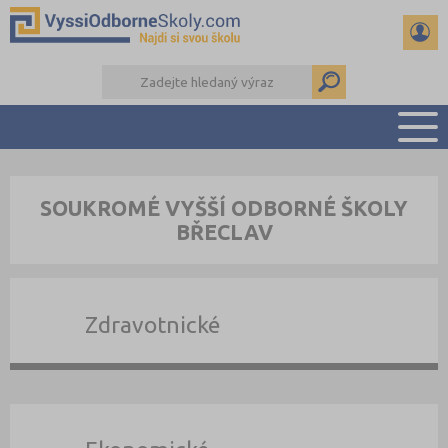
PŘEHLED ŠKOL
SOUKROMÉ VYŠŠÍ ODBORNÉ ŠKOLY
PŘÍPRAVA NA PŘIJÍMAČKY
BŘECLAV
KALENDÁŘ AKCÍ
SEMINÁRKY
DALŠÍ DRUHY ŠKOL
Zdravotnické