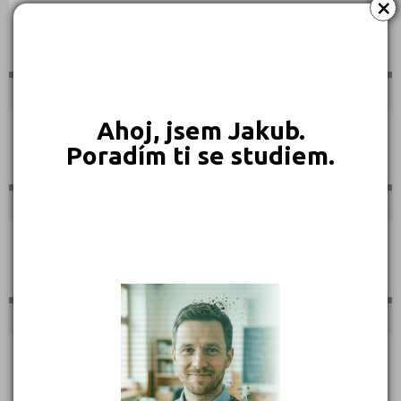
×
Sportovní
Ahoj, jsem Jakub.
Technické
Poradím ti se studiem.
Teologické
Textilní a obuvnické