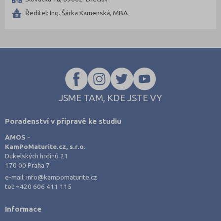
Praha hlavní město (14)
Ředitel: Ing. Šárka Kamenská, MBA
Praha-východ (1)
Prostějov (1)
Tábor (1)
Zlín (2)
JSME TAM, KDE JSTE VY
Poradenství v přípravě ke studiu
AMOS -
KamPoMaturite.cz, s.r.o.
Dukelských hrdinů 21
170 00 Praha 7
e-mail:
info@kampomaturite.cz
tel:
+420 606 411 115
Informace