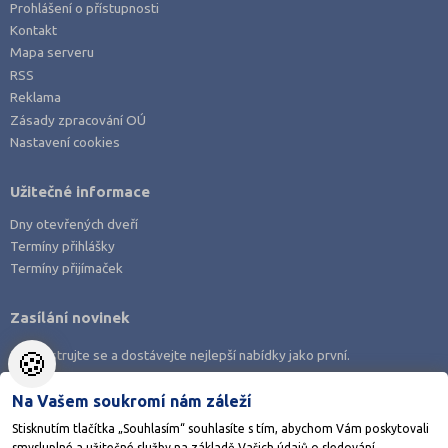
Prohlášení o přístupnosti
Kontakt
Mapa serveru
RSS
Reklama
Zásady zpracování OÚ
Nastavení cookies
Užitečné informace
Dny otevřených dveří
Termíny přihlášky
Termíny přijímaček
Zasílání novinek
🍪
Zaregistrujte se a dostávejte nejlepší nabídky jako první.
Na Vašem soukromí nám záleží
Stisknutím tlačítka „Souhlasím“ souhlasíte s tím, abychom Vám poskytovali
smysluplné a užitečné služby na základě Vašich údajů o sledování