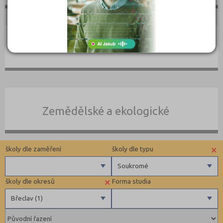
Umělecké
Zemědělské a ekologické
×
školy dle zaměření
školy dle typu
Soukromé
×
školy dle okresů
Forma studia
Zdravotnické
Soukromé
Břeclav (1)
Ekonomické
Pedagogické
Brno-město (3)